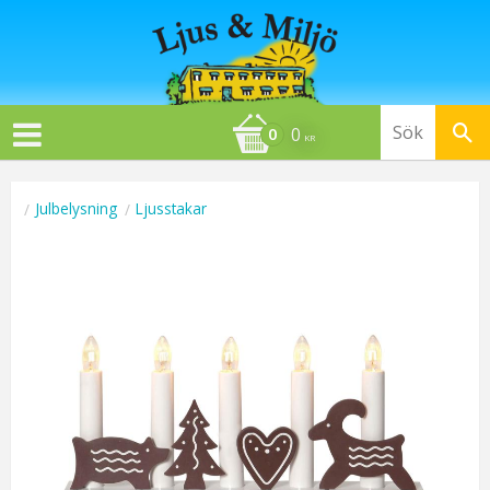
0
KR
Julbelysning
Ljusstakar