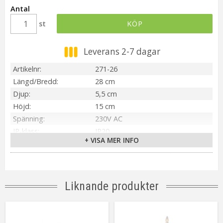
Antal
st
KÖP
Leverans 2-7 dagar
Artikelnr
271-26
Längd/Bredd
28 cm
Djup
5,5 cm
Höjd
15 cm
Spänning
230V AC
IP-klass
IP20
+ VISA MER INFO
Material / Färg
Brun
Ljuskälla
Ingår
Sockel
E10
Kabellängd
180 cm (Vit)
Liknande produkter
Spänning Ljuskälla
55V
Anpassad för
Inomhus
Tillverkare
Star Trading AB