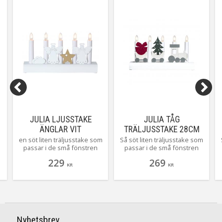
JULIA LJUSSTAKE
JULIA TÅG
ÄNGLAR VIT
TRÄLJUSSTAKE 28CM
VIT
en söt liten träljusstake som
Så söt liten träljusstake som
passar i de små fönstren
passar i de små fönstren
såväl som i de stora, 5
såväl som i de stora här
229
269
ljuskällor skapar härlig
gulligt utformad som et tåg
KR
KR
julstämning i ditt hem
med klapp och gran, 5
ljuskällor skapar härlig
julstämning i ditt hem
Nyhetsbrev