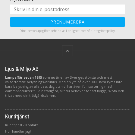
PRENUMERERA
Dina personuppgifter behandlas i enlighet med vår
integritetspolicy
.
keyboard_arrow_up
Ljus & Miljö AB
Lampaffär sedan 1995
som nu är en av Sveriges största och mest
välsorterade belysningsvaruhus. Med en yta på över 3000 kvm ryms inte
bara belysning av alla dess slag utan vi har även full sortering med
dammprodukter till din trädgård, allt du behöver för att bygga, sköta och
trivas med din trädgårdsdamm.
Kundtjänst
Kundtjänst / Kontakt
Hur handlar jag?