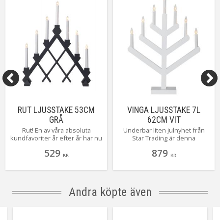
RUT LJUSSTAKE 53CM
VINGA LJUSSTAKE 7L
GRÅ
62CM VIT
Rut! En av våra absoluta
Underbar liten julnyhet från
kundfavoriter år efter år har nu
Star Trading är denna
kommit i 3 nya härliga färger!
träljusstake som med en ny
529
879
Här ser du henne i en härlig
design ändå ger dig den
KR
KR
grå färg! Toppen tycker alla vi
klassiska ljusbilden av en 7
som älskar Rut!
armad ljusstake. Läckert tycker
vi! Vinga finns i flera olika
färger och 2 storlekar. Här ser
Andra köpte även
du stora Vinga i vitt.