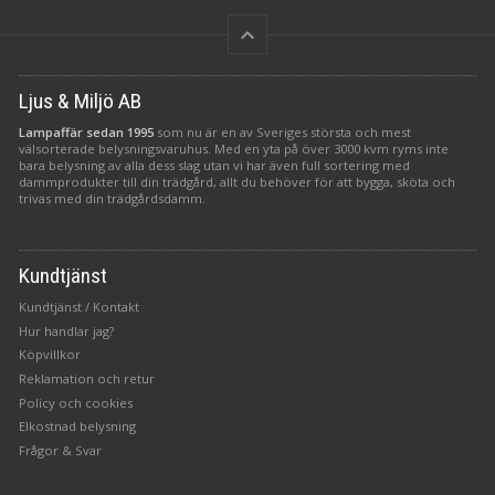
keyboard_arrow_up
Ljus & Miljö AB
Lampaffär sedan 1995
som nu är en av Sveriges största och mest
välsorterade belysningsvaruhus. Med en yta på över 3000 kvm ryms inte
bara belysning av alla dess slag utan vi har även full sortering med
dammprodukter till din trädgård, allt du behöver för att bygga, sköta och
trivas med din trädgårdsdamm.
Kundtjänst
Kundtjänst / Kontakt
Hur handlar jag?
Köpvillkor
Reklamation och retur
Policy och cookies
Elkostnad belysning
Frågor & Svar