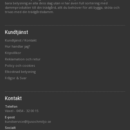
bara belysning av alla dess slag utan vi har även full sortering med
dammprodukter till din trädgård, allt du behöver för att bygga, sköta och
trivas med din trädgårdsdamm.
Kundtjänst
Kundtjänst / Kontakt
Hur handlar jag?
Köpvillkor
Reklamation och retur
Policy och cookies
Elkostnad belysning
Frågor & Svar
Kontakt
Telefon
Växel -
0454 - 32 00 15
E-post
kundservice@ljusochmiljo.se
Socialt