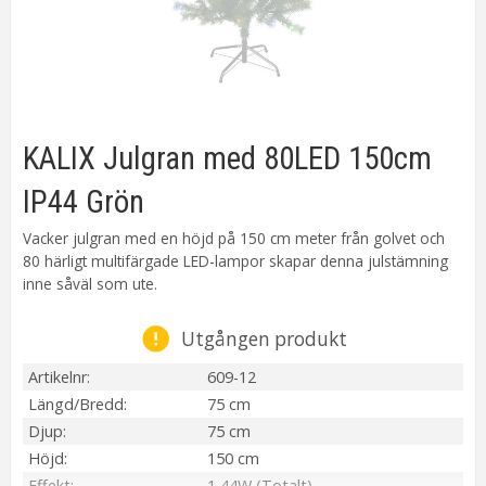
KALIX Julgran med 80LED 150cm
IP44 Grön
Vacker julgran med en höjd på 150 cm meter från golvet och
80 härligt multifärgade LED-lampor skapar denna julstämning
inne såväl som ute.
Utgången produkt
Artikelnr
609-12
Längd/Bredd
75 cm
Djup
75 cm
Höjd
150 cm
Effekt
1,44W (Totalt)