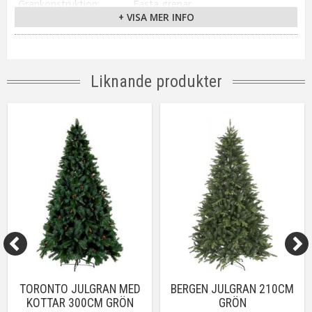
Grankonstruktion
Fasta grenar
+ VISA MER INFO
Anpassad för
Utomhus
Tillverkare
Star Trading AB
Liknande produkter
TORONTO JULGRAN MED
BERGEN JULGRAN 210CM
KOTTAR 300CM GRÖN
GRÖN