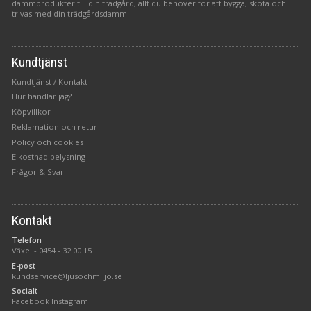
dammprodukter till din trädgård, allt du behöver för att bygga, sköta och
trivas med din trädgårdsdamm.
Kundtjänst
Kundtjänst / Kontakt
Hur handlar jag?
Köpvillkor
Reklamation och retur
Policy och cookies
Elkostnad belysning
Frågor & Svar
Kontakt
Telefon
Växel -
0454 - 32 00 15
E-post
kundservice@ljusochmiljo.se
Socialt
Facebook
Instagram