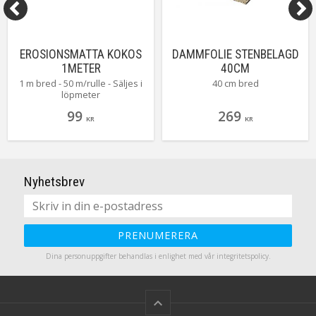
EROSIONSMATTA KOKOS
DAMMFOLIE STENBELAGD
1METER
40CM
1 m bred - 50 m/rulle - Säljes i
40 cm bred
löpmeter
99
269
KR
KR
Nyhetsbrev
PRENUMERERA
Dina personuppgifter behandlas i enlighet med vår
integritetspolicy
.
keyboard_arrow_up