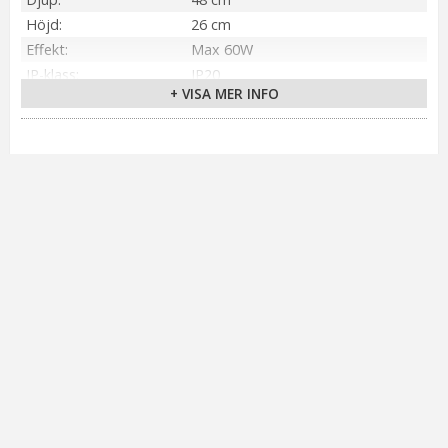
Höjd
26 cm
Effekt
Max 60W
IP-klass
IP20
+ VISA MER INFO
Material / Färg
Vit
Sockel
E27
Montering
Takkrok
Kabellängd
200 cm (Vit)
Spänning Ljuskälla
230V
Tillverkare
Markslöjd