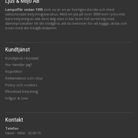
Ljus & Miljö AB
Lampaffär sedan 1995
som nu är en av Sveriges största och mest
välsorterade belysningsvaruhus. Med en yta på över 3000 kvm ryms inte
bara belysning av alla dess slag utan vi har även full sortering med
dammprodukter till din trädgård, allt du behöver för att bygga, sköta och
trivas med din trädgårdsdamm.
Kundtjänst
Kundtjänst / Kontakt
Hur handlar jag?
Köpvillkor
Reklamation och retur
Policy och cookies
Elkostnad belysning
Frågor & Svar
Kontakt
Telefon
Växel -
0454 - 32 00 15