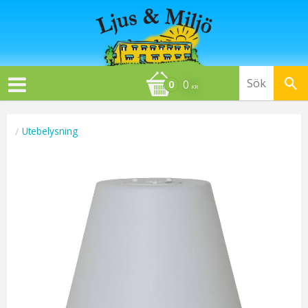
0
KR
Utebelysning