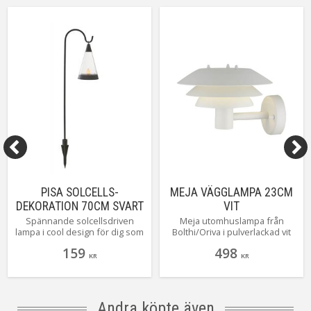
PISA SOLCELLS-
MEJA VÄGGLAMPA 23CM
DEKORATION 70CM SVART
VIT
Spännande solcellsdriven
Meja utomhuslampa från
lampa i cool design för dig som
Bolthi/Oriva i pulverlackad vit
vågar.
aluminium. Vi har faktiskt
159
498
längtat lite efter denna
KR
KR
modellen av utomhuslampa då
det inte finns så mycket i den
här nätta storleken på
marknaden. Är du på jakt efter
Andra köpte även
en utomhusarmatur som inte