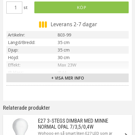
st
KÖP
Leverans 2-7 dagar
Artikelnr
803-99
Längd/Bredd
35 cm
Djup
35 cm
Höjd
30 cm
Effekt
Max 23W
IP-klass
IP44
+ VISA MER INFO
Material / Färg
Vit
Ljuskälla
ingår ej
Sockel
E27
Spänning Ljuskälla
230V
Relaterade produkter
Anpassad för
Utomhus
Tillverkare
Star Trading AB
E27 3-STEGS DIMBAR MED MINNE
NORMAL OPAL 7/3,5/0,4W
Wohooo en så smart liten E27 LED som är