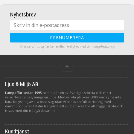
matcha med olika
lampfötter. Här ser du Kiara
Nyhetsbrev
40 cm.
PRENUMERERA
Dina personuppgifter behandlas i enlighet med vår
integritetspolicy
.
keyboard_arrow_up
Ljus & Miljö AB
Lampaffär sedan 1995
som nu är en av Sveriges största och mest
välsorterade belysningsvaruhus. Med en yta på över 3000 kvm ryms inte
bara belysning av alla dess slag utan vi har även full sortering med
dammprodukter till din trädgård, allt du behöver för att bygga, sköta och
trivas med din trädgårdsdamm.
Kundtjänst