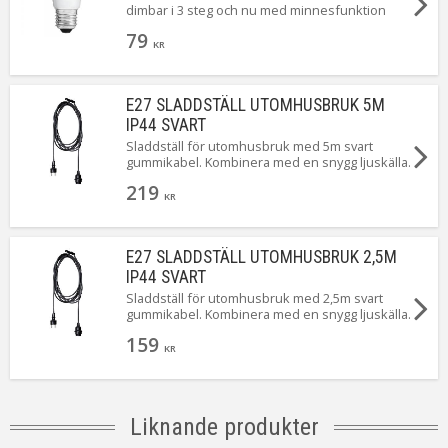
dimbar i 3 steg och nu med minnesfunktion
som kommer ihåg senaste ljusstyrkan. När du
79
först tänder ger den 7W. Släck och tänd igen så
KR
ger den 3,5W. Upprepa en gång till så ger den
0,4W ...Magiskt!
E27 SLADDSTÄLL UTOMHUSBRUK 5M
IP44 SVART
Sladdställ för utomhusbruk med 5m svart
gummikabel. Kombinera med en snygg ljuskälla.
För E27 sockel.
219
KR
E27 SLADDSTÄLL UTOMHUSBRUK 2,5M
IP44 SVART
Sladdställ för utomhusbruk med 2,5m svart
gummikabel. Kombinera med en snygg ljuskälla.
För E27 sockel.
159
KR
Liknande produkter