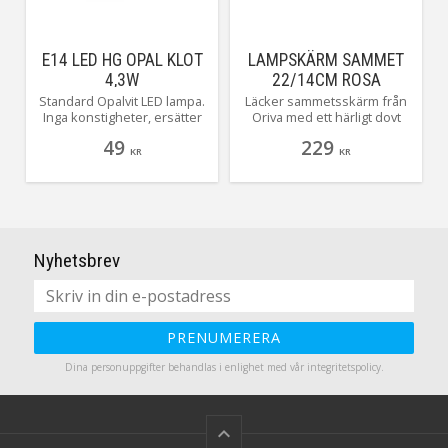
E14 LED HG OPAL KLOT
LAMPSKÄRM SAMMET
4,3W
22/14CM ROSA
Standard Opalvit LED lampa.
Läcker sammetsskärm från
Inga konstigheter, ersätter
Oriva med ett härligt dovt
de gamla hederliga matta
mönster, skärmen finns i
49
229
Glödlamporna.
flera storlekar och färger.
KR
KR
Här ser du Paisley 22 cm i
Rosa.
Nyhetsbrev
PRENUMERERA
Dina personuppgifter behandlas i enlighet med vår
integritetspolicy
.
keyboard_arrow_up