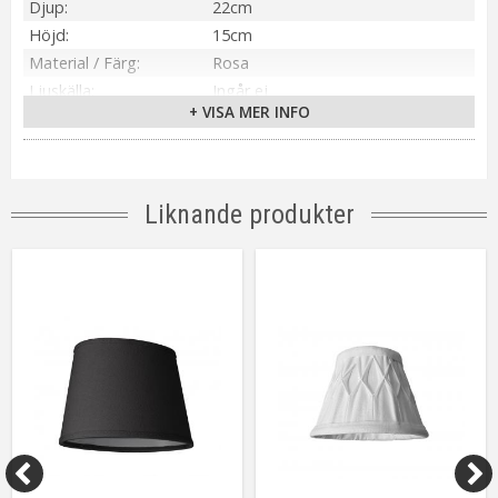
Djup
22cm
Höjd
15cm
Material / Färg
Rosa
Ljuskälla
Ingår ej
+ VISA MER INFO
Skärmfäste
Clip
Tillverkare
Oriva
Liknande produkter