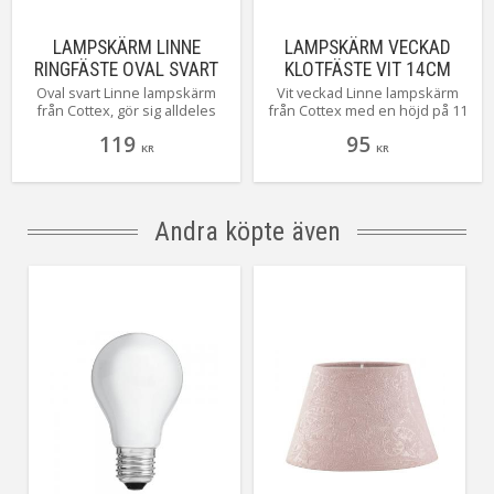
LAMPSKÄRM LINNE
LAMPSKÄRM VECKAD
RINGFÄSTE OVAL SVART
KLOTFÄSTE VIT 14CM
20CM
Oval svart Linne lampskärm
Vit veckad Linne lampskärm
från Cottex, gör sig alldeles
från Cottex med en höjd på 11
utmärkt där du kanske har lite
cm bredd uppe 8 cm, bredd
119
95
ont om plats.
nere 14 cm med klotfäste.
KR
KR
Andra köpte även