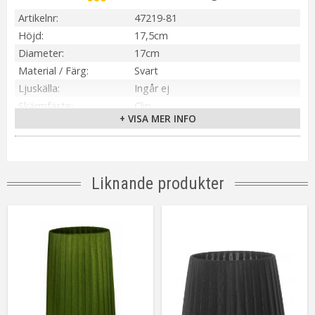
Artikelnr
47219-81
Höjd
17,5cm
Diameter
17cm
Material / Färg
Svart
Ljuskälla
Ingår ej
Skärmfäste
Clip
+ VISA MER INFO
Tillverkare
Oriva
Liknande produkter