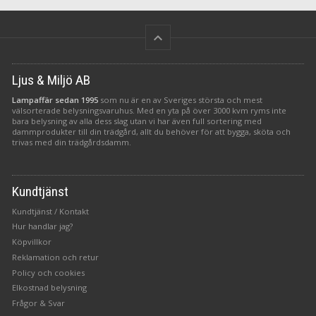
keyboard_arrow_up
Ljus & Miljö AB
Lampaffär sedan 1995
som nu är en av Sveriges största och mest
välsorterade belysningsvaruhus. Med en yta på över 3000 kvm ryms inte
bara belysning av alla dess slag utan vi har även full sortering med
dammprodukter till din trädgård, allt du behöver för att bygga, sköta och
trivas med din trädgårdsdamm.
Kundtjänst
Kundtjänst / Kontakt
Hur handlar jag?
Köpvillkor
Reklamation och retur
Policy och cookies
Elkostnad belysning
Frågor & Svar