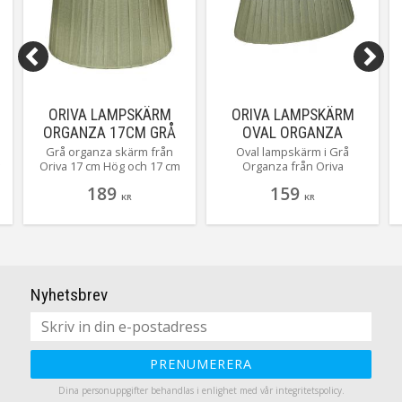
ORIVA LAMPSKÄRM
ORIVA LAMPSKÄRM
ORGANZA 17CM GRÅ
OVAL ORGANZA
14/22CM GRÅ
Grå organza skärm från
Oval lampskärm i Grå
Oriva 17 cm Hög och 17 cm
Organza från Oriva
Bred.
189
159
KR
KR
Nyhetsbrev
PRENUMERERA
Dina personuppgifter behandlas i enlighet med vår
integritetspolicy
.