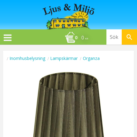
0
KR
Inomhusbelysning
Lampskärmar
Organza