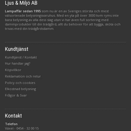
Ljus & Miljö AB
Lampaffär sedan 1995
som nu är en av Sveriges största och mest
välsorterade belysningsvaruhus. Med en yta på över 3000 kvm ryms inte
bara belysning av alla dess slag utan vi har även full sortering med
dammprodukter till din trädgård, allt du behöver för att bygga, sköta och
trivas med din trädgårdsdamm.
Kundtjänst
Kundtjänst / Kontakt
Hur handlar jag?
Köpvillkor
Reklamation och retur
Policy och cookies
Elkostnad belysning
Frågor & Svar
Kontakt
Telefon
Växel -
0454 - 32 00 15