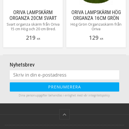
ORIVA LAMPSKÄRM
ORIVA LAMPSKÄRM HÖG
ORGANZA 20CM SVART
ORGANZA 16CM GRÖN
Svart organza skärm från Oriva
Hög Grön Organzaskärm från
15 cm Hög och 20 cm Bred.
Oriva
219
129
KR
KR
Nyhetsbrev
PRENUMERERA
Dina personuppgifter behandlas i enlighet med vår
integritetspolicy
.
keyboard_arrow_up