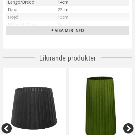
Längd/Bredd
14cm
Djup
22cm
Höjd
15cm
Material / Färg
Svart
+ VISA MER INFO
Ljuskälla
Ingår ej
Skärmfäste
Clip
Tillverkare
Oriva
Liknande produkter