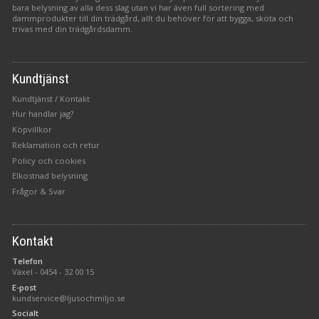
bara belysning av alla dess slag utan vi har även full sortering med
dammprodukter till din trädgård, allt du behöver för att bygga, sköta och
trivas med din trädgårdsdamm.
Kundtjänst
Kundtjänst / Kontakt
Hur handlar jag?
Köpvillkor
Reklamation och retur
Policy och cookies
Elkostnad belysning
Frågor & Svar
Kontakt
Telefon
Växel -
0454 - 32 00 15
E-post
kundservice@ljusochmiljo.se
Socialt