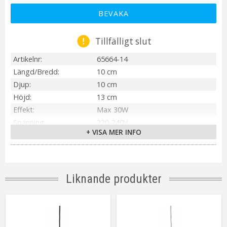
BEVAKA
Tillfälligt slut
Artikelnr
65664-14
Längd/Bredd
10 cm
Djup
10 cm
Höjd
13 cm
Effekt
Max 30W
Spänning
220-240V
+ VISA MER INFO
IP-klass
IP20
Material / Färg
Rökgrå
Sockel
E14
Montering
Hålbricka på sladd
Liknande produkter
On/Off
Brytare på sladd
Kabellängd
400 cm
Installation
Stickpropp
Energiklass
A++ - E