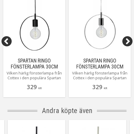
Färgåtergivning (RA)
Ra>=80
Anpassad för
Inomhus
Tillverkare
Aneta Belysning AB
SPARTAN RINGO
SPARTAN RINGO
FÖNSTERLAMPA 30CM
FÖNSTERLAMPA 30CM
SVART
KROM
Vilken härlig fönsterlampa från
Vilken härlig fönsterlampa från
Cottex i den populära Spartan
Cottex i den populära Spartan
serien! Vi hälsar Spartan Ringo
serien! Vi hälsar Spartan Ringo
329
329
i svart varmt välkommen till
i krom varmt välkommen till
KR
KR
familjen! Du sätter självklart din
familjen! Du sätter självklart din
egen prägel på din bordlampa i
egen prägel på din bordlampa i
valet av ljuskälla. Snyggt!
valet av ljuskälla. Snyggt!
Andra köpte även