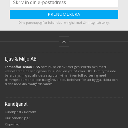
PRENUMERERA
Dina personuppgifter behandlas i enlighet med vår
integritetspolicy
.
keyboard_arrow_up
Ljus & Miljö AB
Lampaffär sedan 1995
som nu är en av Sveriges största och mest
välsorterade belysningsvaruhus. Med en yta på över 3000 kvm ryms inte
bara belysning av alla dess slag utan vi har även full sortering med
dammprodukter till din trädgård, allt du behöver för att bygga, sköta och
trivas med din trädgårdsdamm.
Kundtjänst
Kundtjänst / Kontakt
Hur handlar jag?
Köpvillkor