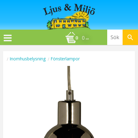
0
KR
Inomhusbelysning
Fönsterlampor