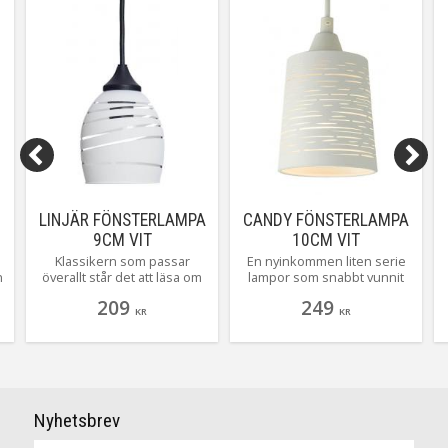
LINJÄR FÖNSTERLAMPA
CANDY FÖNSTERLAMPA
9CM VIT
10CM VIT
Klassikern som passar
En nyinkommen liten serie
n
överallt står det att läsa om
lampor som snabbt vunnit
Linjär på Orivas egna
mark i butiken och med sin
209
249
i
hemsida. Vi kan inte annat
enkelhet passar de in precis
KR
KR
än hålla med! En kundfavorit
överallt. Tillverkad i
så långt vi kan minnas. Här
laserskuren metall och dova
med vitt glas.
ljusa färger, här ser du
Candy i vitt.
.
Nyhetsbrev
n