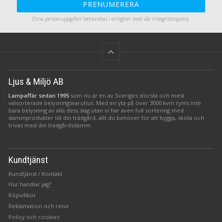
PRENUMERERA
Dina personuppgifter behandlas i enlighet med vår
integritetspolicy
.
keyboard_arrow_up
Ljus & Miljö AB
Lampaffär sedan 1995
som nu är en av Sveriges största och mest
välsorterade belysningsvaruhus. Med en yta på över 3000 kvm ryms inte
bara belysning av alla dess slag utan vi har även full sortering med
dammprodukter till din trädgård, allt du behöver för att bygga, sköta och
trivas med din trädgårdsdamm.
Kundtjänst
Kundtjänst / Kontakt
Hur handlar jag?
Köpvillkor
Reklamation och retur
Policy och cookies