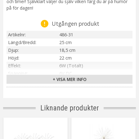
och timer! Självklart väljer du själv vilken färg du är på humör
på för dagen!
Utgången produkt
Artikelnr
486-31
Längd/Bredd
25 cm
Djup
18,5 cm
Höjd
22 cm
Effekt
6W (Totalt)
Spänning
6V DC
+ VISA MER INFO
IP-klass
IP44
Transformator
6V DC 6W IP44 Schuko-kontakt
Material / Färg
Svart
Ljuskälla
1 st LED
Liknande produkter
Sockel
Ej utbytbar ljuskälla
Ljusfärg
Flerfärgad
Livslängd
ca.5000 tim
Kabellängd
500 cm (Svart)