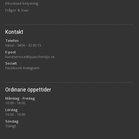
Elkostnad belysning
Frågor & Svar
Kontakt
Telefon
Växel -
0454 - 32 00 15
E-post
kundservice@ljusochmiljo.se
Socialt
Facebook
Instagram
Ordinarie öppettider
Måndag - Fredag
10:00 - 18:00
Lördag
10:00 - 15:00
Söndag
Stängt