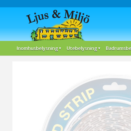
Inomhusbelysning
Utebelysning
Badrumsbe