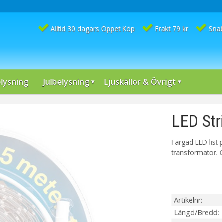
Alltid 30 dagars Öppet Köp
Frakt 79 kr
Sna
lysning
Julbelysning
Ljuskällor & Övrigt
LED St
Färgad LED list
transformator. G
Artikelnr
Längd/Bredd