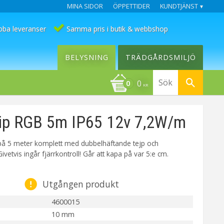
MINA SIDOR
ÖPPETTIDER
KUNDTJÄNST
bba leveranser
Samma pris i butik & webbshop
BELYSNING
TRÄDGÅRDSMILJÖ
0
KR
rip RGB 5m IP65 12v 7,2W/m
 på 5 meter komplett med dubbelhäftande tejp och
ivetvis ingår fjärrkontroll! Går att kapa på var 5:e cm.
Utgången produkt
4600015
10 mm