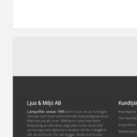
Ljus & Miljö AB
Kundtjä
Lampaffär sedan 1995
som nu är en av Sveriges
Kundtjänst 
största och mest välsorterade belysningsvaruhus.
Hur handlar
Med en yta på över 3000 kvm ryms inte bara
Köpvillkor
belysning av alla dess slag utan vi har även full
sortering med dammprodukter till din trädgård,
Reklamatio
allt du behöver för att bygga, sköta och trivas