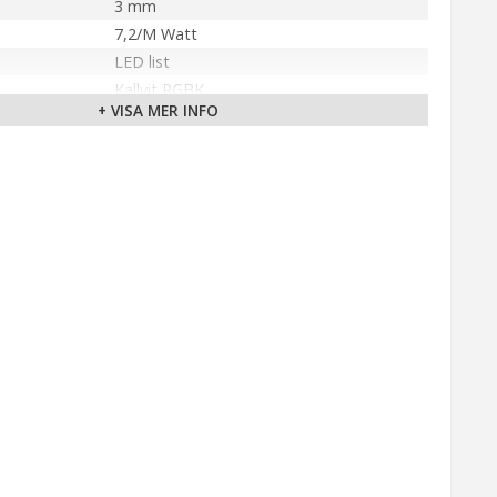
3 mm
7,2/M Watt
LED list
Kallvit RGBK
+ VISA MER INFO
d
120°
30000 tim
>50000 tändningar
älla
12V
Unison