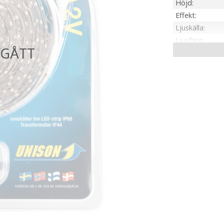
Höjd
Effekt
Ljuskälla
Ljusfärg
Spridningsgra
Livslängd
On/Off
Spänning Ljusk
Tillverkare