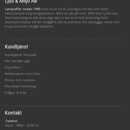
Ljus & Miljö AB
Lampaffär sedan 1995
som nu är en av Sveriges största och mest
välsorterade belysningsvaruhus. Med en yta på över 3000 kvm ryms inte
bara belysning av alla dess slag utan vi har även full sortering med
dammprodukter till din trädgård, allt du behöver för att bygga, sköta och
trivas med din trädgårdsdamm.
Kundtjänst
Kundtjänst / Kontakt
Hur handlar jag?
Köpvillkor
Reklamation och retur
Policy och cookies
Elkostnad belysning
Frågor & Svar
Kontakt
Telefon
Växel -
0454 - 32 00 15