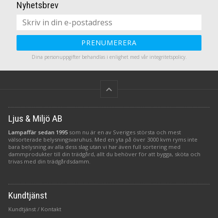
Nyhetsbrev
PRENUMERERA
Dina personuppgifter behandlas i enlighet med vår
integritetspolicy
.
keyboard_arrow_up
Ljus & Miljö AB
Lampaffär sedan 1995
som nu är en av Sveriges största och mest
välsorterade belysningsvaruhus. Med en yta på över 3000 kvm ryms inte
bara belysning av alla dess slag utan vi har även full sortering med
dammprodukter till din trädgård, allt du behöver för att bygga, sköta och
trivas med din trädgårdsdamm.
Kundtjänst
Kundtjänst / Kontakt