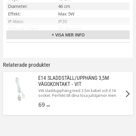
Diameter
46 cm
Effekt
Max 5W
IP-klass
IP20
Material / Färg
Vit (Papper)
+ VISA MER INFO
Ljuskälla
Ingår Ej
Sockel
E14
Montering
Sladdset ingår ej
Spänning Ljuskälla
230V
Relaterade produkter
Skärmstorlek
46 cm
Skärminfo
Vit (Papper)
E14 SLADDSTÄLL/UPPHÄNG 3,5M
Tillverkare
Markslöjd
VÄGGKONTAKT - VIT
Vitt sladdupphäng med 3.5m kabel och E14
sockel. Perfekt till dina lösa julstjärnor men
givetvis även till andra produkter som behöver
69
ett E14 upphäng. Levereras med stickkontakt
KR
för vägguttag.