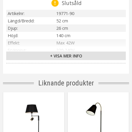
Slutsåld
Artikelnr
19771-90
Längd/Bredd
52 cm
Djup
26 cm
Höjd
140 cm
Effekt
Max 42W
Spänning
220-240V
+ VISA MER INFO
IP-klass
IP20
Material / Färg
Stål/Krom
Ljuskälla
Ingår ej
Sockel
E27
Liknande produkter
On/Off
Brytare på lampan
Installation
Stickpropp
Energiklass
A++ - E
Anpassad för
Inomhus
Tillverkare
Aneta Belysning AB