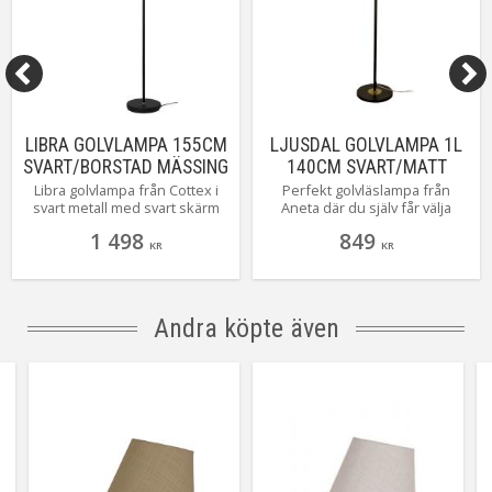
LIBRA GOLVLAMPA 155CM
LJUSDAL GOLVLAMPA 1L
SVART/BORSTAD MÄSSING
140CM SVART/MATT
MÄSSING
Libra golvlampa från Cottex i
Perfekt golvläslampa från
svart metall med svart skärm
Aneta där du själv får välja
med mässingsinslag. En
vilken skärm du vill pryda
1 498
849
multifunktionslampa med
underverket med. Ljusdal finns
KR
KR
härliga detaljer! Ett stilfullt
i lite olika färgar och olika antal
inslag i ditt hem! Dubbla
armar. Här ser du Ljusdal i
strömbrytare finner du på
svart/matt mässing med en
stommen i lagom höjd för att
arm.
Andra köpte även
enkelt nå dem från
favoritplatsen i soffan.