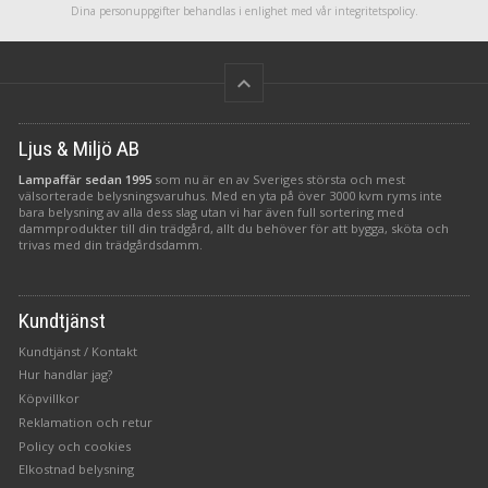
Dina personuppgifter behandlas i enlighet med vår
integritetspolicy
.
keyboard_arrow_up
Ljus & Miljö AB
Lampaffär sedan 1995
som nu är en av Sveriges största och mest
välsorterade belysningsvaruhus. Med en yta på över 3000 kvm ryms inte
bara belysning av alla dess slag utan vi har även full sortering med
dammprodukter till din trädgård, allt du behöver för att bygga, sköta och
trivas med din trädgårdsdamm.
Kundtjänst
Kundtjänst / Kontakt
Hur handlar jag?
Köpvillkor
Reklamation och retur
Policy och cookies
Elkostnad belysning