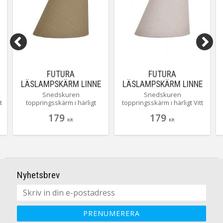
FUTURA
FUTURA
LÄSLAMPSKÄRM LINNE
LÄSLAMPSKÄRM LINNE
20CM BEIGE
20/10CM VIT
Snedskuren
Snedskuren
t
toppringsskärm i härligt
toppringsskärm i härligt Vitt
h
beige linnetyg från Aneta
linnetyg från Aneta
179
179
belysning.
belysning.
KR
KR
Nyhetsbrev
PRENUMERERA