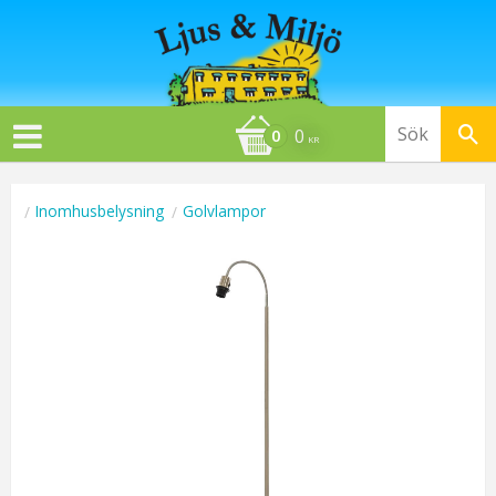
0
KR
Inomhusbelysning
Golvlampor