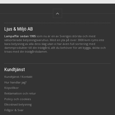
keyboard_arrow_up
Ljus & Miljö AB
Lampaffär sedan 1995
som nu är en av Sveriges största och mest
välsorterade belysningsvaruhus. Med en yta på över 3000 kvm ryms inte
bara belysning av alla dess slag utan vi har även full sortering med
dammprodukter till din trädgård, allt du behöver för att bygga, sköta och
trivas med din trädgårdsdamm.
Kundtjänst
Kundtjänst / Kontakt
Hur handlar jag?
Köpvillkor
Reklamation och retur
Policy och cookies
Elkostnad belysning
Frågor & Svar