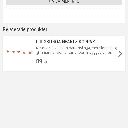
+ VISA MER INFO
Material / Färg
Koppar
Ljuskälla
Ingår LED
Sockel
Ej utbytbar ljuskälla
Ljusfärg
Varmvit
Relaterade produkter
Livslängd
ca. 10000 h
On/Off
Repeterande: på 6h/av 18h
LJUSSLINGA NEARTZ KOPPAR
Kabellängd
50 cm
Neartz! Så söt liten batterislinga, metallen rikitigt
glimmar när den är tänd! Den inbyggda timern
Batteri
3 st AA Ingår ej
gör det enkelt att ställa in när den ska lysa.
Spänning Ljuskälla
3V
89
KR
Tillverkare
Star Trading AB