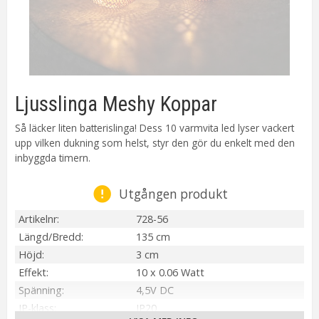
Ljusslinga Meshy Koppar
Så läcker liten batterislinga! Dess 10 varmvita led lyser vackert
upp vilken dukning som helst, styr den gör du enkelt med den
inbyggda timern.
Utgången produkt
Artikelnr
728-56
Längd/Bredd
135 cm
Höjd
3 cm
Effekt
10 x 0.06 Watt
Spänning
4,5V DC
IP-klass
IP20