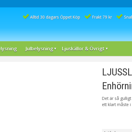
Alltid 30 dagars Öppet Köp
Frakt 79 kr
Sna
lysning
Julbelysning
Ljuskällor & Övrigt
LJUSSL
Enhörni
Det är så gulligt
ett klart måste i