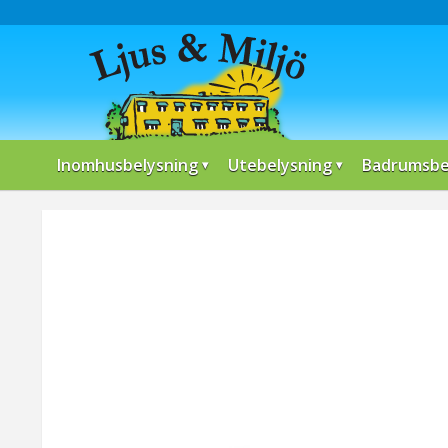
Inomhusbelysning
Utebelysning
Badrumsbe