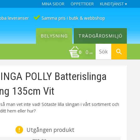
MINA SIDOR
ÖPPETTIDER
KUNDTJÄNST
bba leveranser
Samma pris i butik & webbshop
BELYSNING
TRÄDGÅRDSMILJÖ
0
KR
INGA POLLY Batterislinga
ng 135cm Vit
 så man vet inte vad! Sötaste lilla slingan i vårt sortiment och
 ditt hem eller hur?
Utgången produkt