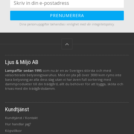
PRENUMERERA
Dina personuppgifter behandlas i enlighet med vår
integritetspolicy
.
keyboard_arrow_up
Ljus & Miljö AB
Lampaffär sedan 1995
som nu är en av Sveriges största och mest
välsorterade belysningsvaruhus. Med en yta på över 3000 kvm ryms inte
bara belysning av alla dess slag utan vi har även full sortering med
dammprodukter till din trädgård, allt du behöver för att bygga, sköta och
trivas med din trädgårdsdamm.
Kundtjänst
Kundtjänst / Kontakt
Hur handlar jag?
Köpvillkor