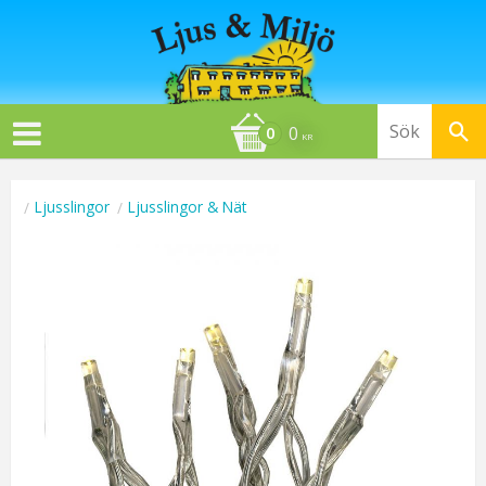
0
KR
Ljusslingor
Ljusslingor & Nät