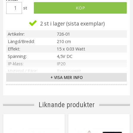
st
KÖP
2 st i lager
Artikelnr
726-01
Längd/Bredd
210 cm
Effekt
15 x 0.03 Watt
Spänning
4,5V DC
IP-klass
IP20
Material / Färg
Transparent
+ VISA MER INFO
Ljuskälla
Ingår 3 mm LED
Sockel
Ej utbytbar ljuskälla
Ljusfärg
Varmvit
Livslängd
ca. 5000 h
Liknande produkter
On/Off
Repeterande: på 6h/av 18h
Kabellängd
50 cm
Batteri
3 st AA Ingår ej
Spänning Ljuskälla
3V