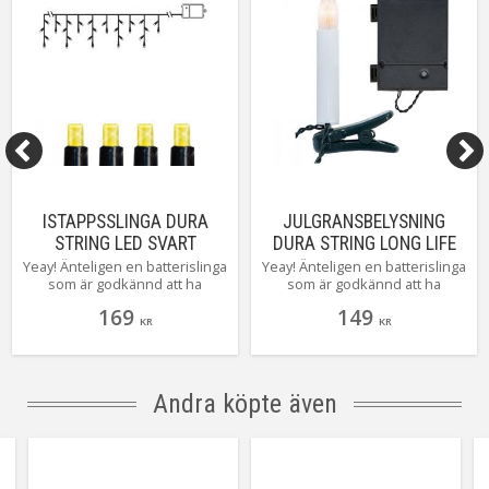
Tillverkare
Star Trading AB
ISTAPPSSLINGA DURA
JULGRANSBELYSNING
STRING LED SVART
DURA STRING LONG LIFE
16LED UTOMHUS
Yeay! Änteligen en batterislinga
Yeay! Änteligen en batterislinga
som är godkännd att ha
som är godkännd att ha
utomhus! Med denna pyntar
utomhus! Med denna pyntar
169
149
du snabbt och enkelt på din
du snabbt och enkelt på din
KR
KR
balkong eller i din trädgård!
balkong eller i din trädgård!
Med den inbyggda timern styrs
Med den inbyggda timern styrs
den enkelt
den enkelt
Andra köpte även