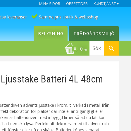
MINA SIDOR
ÖPPETTIDER
KUNDTJÄNST
bba leveranser
Samma pris i butik & webbshop
BELYSNING
TRÄDGÅRDSMILJÖ
0
KR
Ljusstake Batteri 4L 48cm
atteridriven adventsljusstake i krom, tillverkad i metall från
fekt dekoration för platser där inte el är tillgängligt eller
aken är batteridriven med inbyggd timer så att du lätt kan
vill att den ska lysa. Perfekt att dekorera med till advent och
 i ett fönster eller på en skänk. Batterier köpes separat.