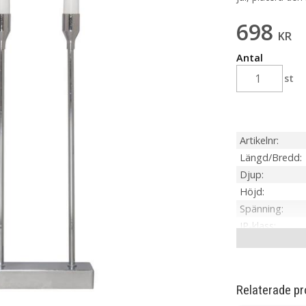
698
KR
Antal
st
Artikelnr
Längd/Bredd
Djup
Höjd
Spänning
IP-klass
Material / Färg
Ljuskälla
Sockel
Relaterade pr
Livslängd