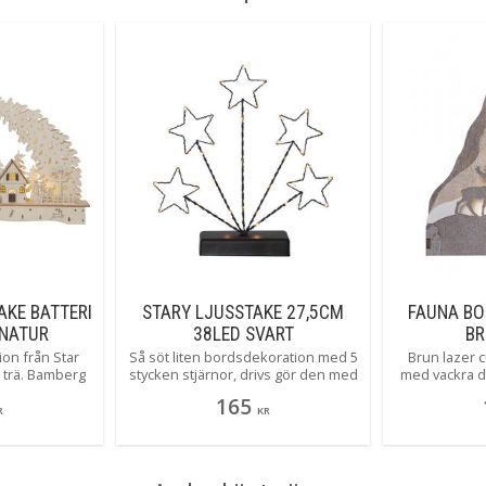
eller på en s
KE BATTERI
STARY LJUSSTAKE 27,5CM
FAUNA BO
 NATUR
38LED SVART
BR
ion från Star
Så söt liten bordsdekoration med 5
Brun lazer 
t trä. Bamberg
stycken stjärnor, drivs gör den med
med vackra de
några få bruna
batteri och inbyggd timer och lyser
batteridrive
165
m har fått äran
självklart med ett varmt och
ljuskällor m
R
KR
stycken små
behagligt sken.
härlig dek
er lyser upp
mysig ju
tt varmt och
g drivs med 2