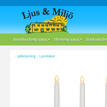
Inomhusbelysning
Utebelysning
Badrumsbe
Julbelysning
Ljusstakar