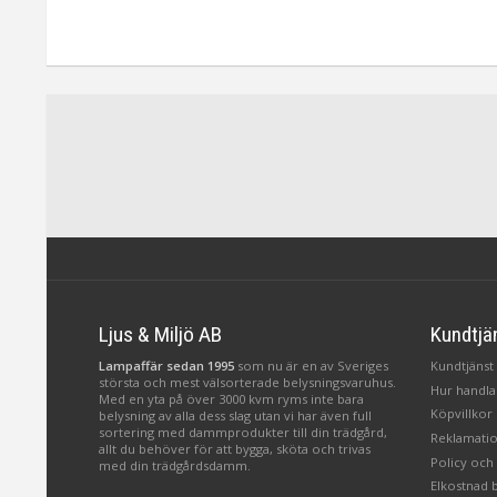
den till en mysig belysning.
Sprider ett behaglig
Produkten har även FSC®-
ljuskällor och kl
märkning, vilket garanterar att den
Placera i ett fönst
är tillverkad av hållbart skogsbruk.
skänk för att få e
julkäns
Ljus & Miljö AB
Kundtjä
Lampaffär sedan 1995
som nu är en av Sveriges
Kundtjänst 
största och mest välsorterade belysningsvaruhus.
Hur handlar
Med en yta på över 3000 kvm ryms inte bara
Köpvillkor
belysning av alla dess slag utan vi har även full
sortering med dammprodukter till din trädgård,
Reklamatio
allt du behöver för att bygga, sköta och trivas
Policy och
med din trädgårdsdamm.
Elkostnad 