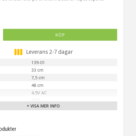
KÖP
Leverans 2-7 dagar
139-01
33 cm
7,5 cm
48 cm
4,5V AC
IP20
+ VISA MER INFO
Krom
Ingår
E10
odukter
10000 tim