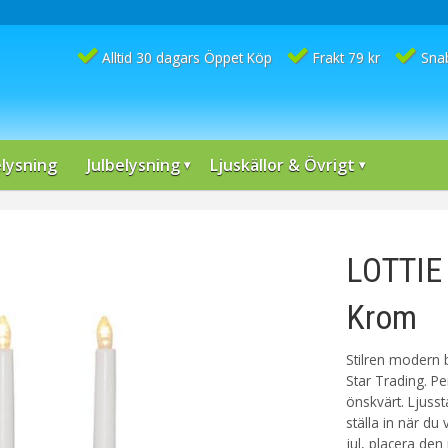
Alltid 30 dagars Öppet Köp
Frakt 79 kr
Sna
lysning
Julbelysning
Ljuskällor & Övrigt
LOTTIE 
Krom
Stilren modern b
Star Trading. Per
önskvärt. Ljusst
ställa in när du 
jul, placera den