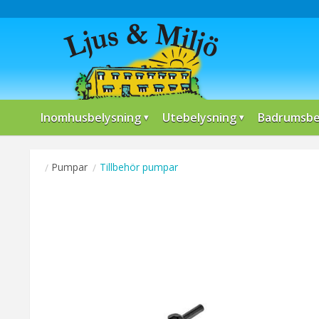
Inomhusbelysning
Utebelysning
Badrumsbe
Pumpar
Tillbehör pumpar