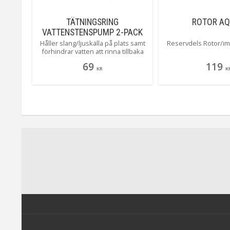
AN
TÄTNINGSRING
ROTOR AQ
VATTENSTENSPUMP 2-PACK
40MM
de till
Håller slang/ljuskälla på plats samt
Reservdels Rotor/im
mp.
förhindrar vatten att rinna tillbaka
genom utmynningshålet. Tillverkad i
69
119
foam-material. Levereras utan slang
KR
K
och ljuskälla.