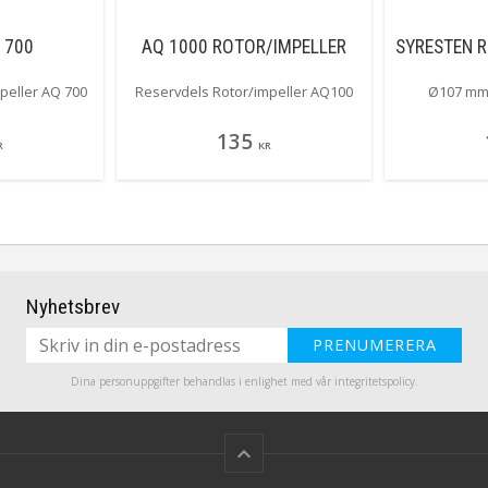
 700
AQ 1000 ROTOR/IMPELLER
SYRESTEN 
peller AQ 700
Reservdels Rotor/impeller AQ100
Ø107 mm 
135
R
KR
Nyhetsbrev
PRENUMERERA
Dina personuppgifter behandlas i enlighet med vår
integritetspolicy
.
keyboard_arrow_up