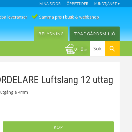
MINA SIDOR
ÖPPETTIDER
KUNDTJÄNST
bba leveranser
Samma pris i butik & webbshop
BELYSNING
TRÄDGÅRDSMILJÖ
0
KR
RDELARE Luftslang 12 uttag
2 utgång á 4mm
KÖP