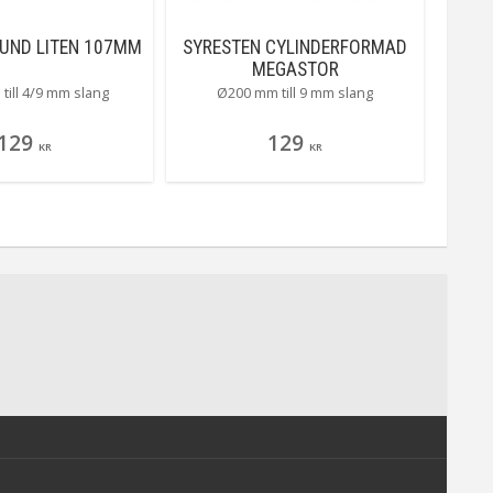
RUND LITEN 107MM
SYRESTEN CYLINDERFORMAD
SYRE
MEGASTOR
till 4/9 mm slang
Ø200 mm till 9 mm slang
129
129
KR
KR