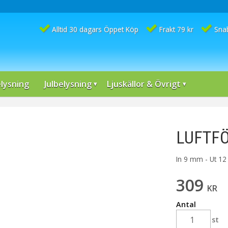
Alltid 30 dagars Öppet Köp
Frakt 79 kr
Sna
lysning
Julbelysning
Ljuskällor & Övrigt
LUFTFÖ
In 9 mm - Ut 1
309
KR
Antal
st