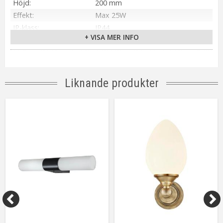
Höjd
200 mm
Effekt
Max 25W
IP-klass
IP44
+ VISA MER INFO
Material / Färg
Antik mässing, Vit
Sockel
G9
Övriga mått
Väggbricka 80 mm mm
Tillverkare
Aneta Belysning AB
Liknande produkter