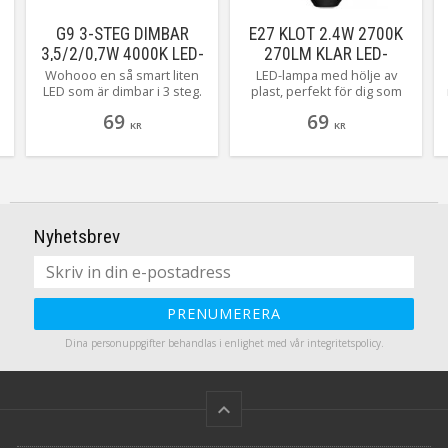
G9 3-STEG DIMBAR
E27 KLOT 2.4W 2700K
3,5/2/0,7W 4000K LED-
270LM KLAR LED-
LAMPA
LAMPA
Wohooo en så smart liten
LED-lampa med hölje av
LED som är dimbar i 3 steg.
plast, perfekt för dig som
När du först tänder ger den
tänkt ha lampan utomhus
69
69
350 lumen. Släck och tänd
t.ex. i en partyslinga!
KR
KR
.
igen så ger den 180 lumen.
Färgtemperaturen är 2700K
Upprepa en gång till så ger
och sockeln är E27 med ett
den 50 lumen ...Magiskt! Här
ljusflöde på 270lumen.
ser du trestegen i G9 modell
på 4000 kelvin.
Nyhetsbrev
PRENUMERERA
Dina personuppgifter behandlas i enlighet med vår
integritetspolicy
.
keyboard_arrow_up