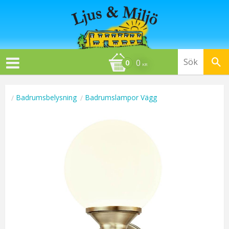
0
KR
Badrumsbelysning
Badrumslampor Vägg