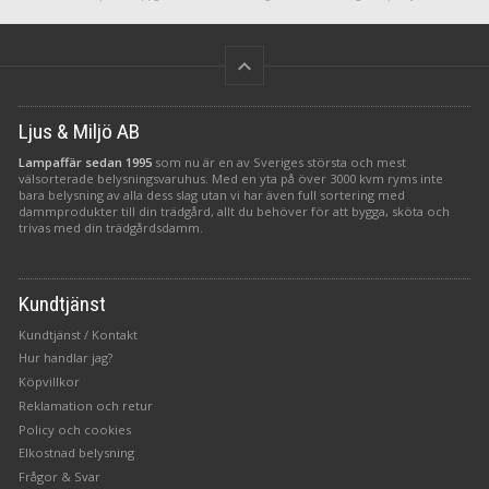
keyboard_arrow_up
Ljus & Miljö AB
Lampaffär sedan 1995
som nu är en av Sveriges största och mest
välsorterade belysningsvaruhus. Med en yta på över 3000 kvm ryms inte
bara belysning av alla dess slag utan vi har även full sortering med
dammprodukter till din trädgård, allt du behöver för att bygga, sköta och
trivas med din trädgårdsdamm.
Kundtjänst
Kundtjänst / Kontakt
Hur handlar jag?
Köpvillkor
Reklamation och retur
Policy och cookies
Elkostnad belysning
Frågor & Svar