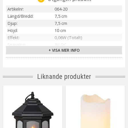
Artikelnr
064-20
Längd/Bredd
7,5 cm
Djup
7,5 cm
Höjd
10 cm
Effekt
0,06W (Totalt)
Spänning
3V DC
+ VISA MER INFO
IP-klass
IP20
Material / Färg
Beige
Ljuskälla
1 st LED
Sockel
Ej utbytbar ljuskälla
Liknande produkter
Ljusfärg
Varmvit
Livslängd
ca.5000 tim
Batteri
2st AA (Ingår ej). Lyser ca.500h.
Spänning Ljuskälla
3V
Anpassad för
Inomhus
Tillverkare
Star Trading AB