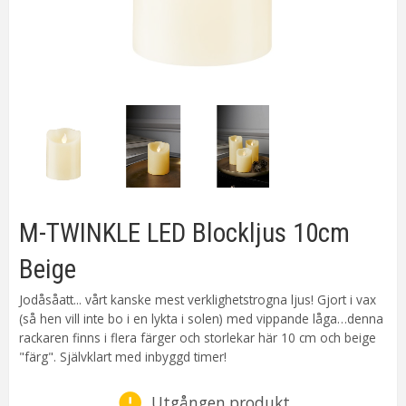
M-TWINKLE LED Blockljus 10cm
Beige
Jodåsåatt... vårt kanske mest verklighetstrogna ljus! Gjort i vax
(så hen vill inte bo i en lykta i solen) med vippande låga…denna
rackaren finns i flera färger och storlekar här 10 cm och beige
"färg". Självklart med inbyggd timer!
Utgången produkt