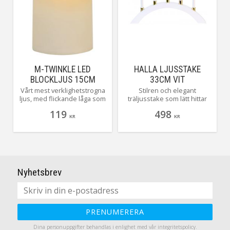
M-TWINKLE LED
HALLA LJUSSTAKE
BLOCKLJUS 15CM
33CM VIT
ELFENBENSVIT
Vårt mest verklighetstrogna
Stilren och elegant
ljus, med flickande låga som
träljusstake som lätt hittar
rör på sig. Ljuset har ett
sin plats i hemmet, extra
119
498
behagligt varmvitt sken, styrs
lyxig känns den med sina
KR
KR
gör det enkelt med den
små ljushållare i mässing.
inbyggda timern.
Nyhetsbrev
PRENUMERERA
Dina personuppgifter behandlas i enlighet med vår
integritetspolicy
.