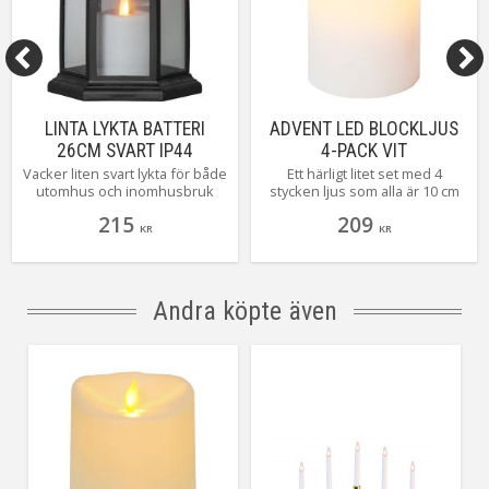
LINTA LYKTA BATTERI
ADVENT LED BLOCKLJUS
26CM SVART IP44
4-PACK VIT
Vacker liten svart lykta för både
Ett härligt litet set med 4
utomhus och inomhusbruk
stycken ljus som alla är 10 cm
med ett batteridrivet ljus med
höga och drivs med batteri,
215
209
timerfunktion i mitten. Linta
perfekt att använda till
KR
KR
passar lika bra på det dukade
adventsljusstaken. Tänder och
bordet som på trappen.
släcker gör du enkelt med den
tillhörande fjärrkontrollen.
Andra köpte även