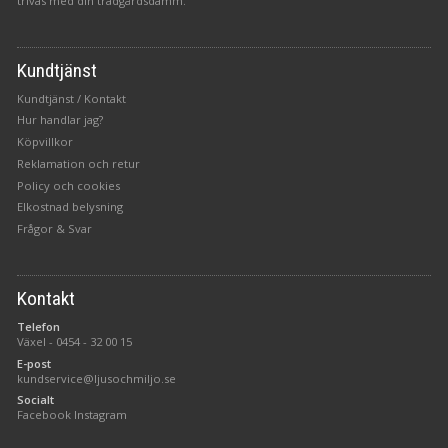
trivas med din trädgårdsdamm.
Kundtjänst
Kundtjänst / Kontakt
Hur handlar jag?
Köpvillkor
Reklamation och retur
Policy och cookies
Elkostnad belysning
Frågor & Svar
Kontakt
Telefon
Växel -
0454 - 32 00 15
E-post
kundservice@ljusochmiljo.se
Socialt
Facebook
Instagram