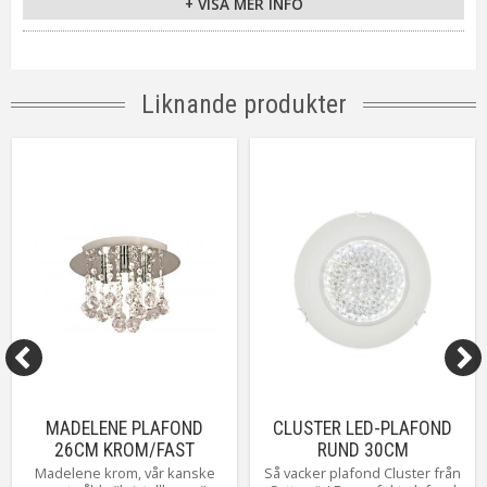
+ VISA MER INFO
Ljuskälla
Inkl. 4x40W G9
Sockel
G9
Montering
Krokupphäng inkl. takkontakt
Tillverkare
Aneta Belysning AB
Liknande produkter
MADELENE PLAFOND
CLUSTER LED-PLAFOND
26CM KROM/FAST
RUND 30CM
INSTALLATION
FROSTAD/KRISTALL
Madelene krom, vår kanske
Så vacker plafond Cluster från