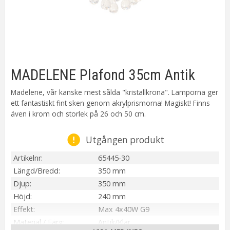
MADELENE Plafond 35cm Antik
Madelene, vår kanske mest sålda "kristallkrona". Lamporna ger
ett fantastiskt fint sken genom akrylprismorna! Magiskt! Finns
även i krom och storlek på 26 och 50 cm.
Utgången produkt
Artikelnr
65445-30
Längd/Bredd
350 mm
Djup
350 mm
Höjd
240 mm
Effekt
Max 4x40W G9
Material / Färg
Antik/Klar