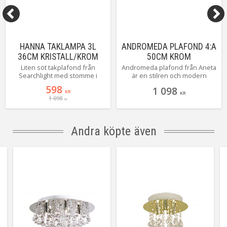
HANNA TAKLAMPA 3L
ANDROMEDA PLAFOND 4:A
36CM KRISTALL/KROM
50CM KROM
Liten söt takplafond från
Andromeda plafond från Aneta
Searchlight med stomme i
är en stilren och modern
blank krom och glittrande
takplafond som passar perfekt
598
1 098
diamantformade glasprismor.
i alla rum i hemmet. Plafonden
KR
KR
1 098
har fyra bollar av fasettslipade
KR
akrylprismor och är tillverkad i
stål med en kromfärgad yta.
Plafonden har en sockel av
Andra köpte även
typen G9 med max watt på 4 x
33W. Ljuskällor medföljer.