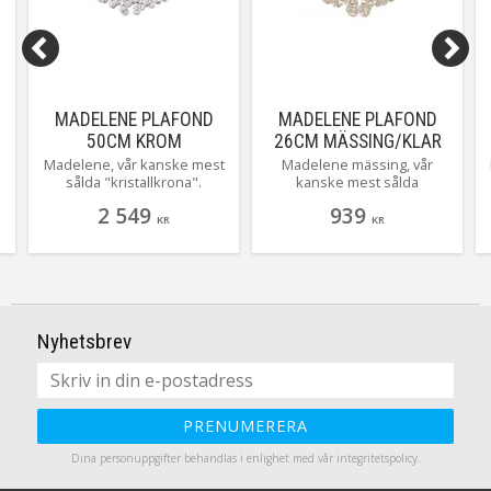
MADELENE PLAFOND
MADELENE PLAFOND
50CM KROM
26CM MÄSSING/KLAR
Madelene, vår kanske mest
Madelene mässing, vår
sålda "kristallkrona".
kanske mest sålda
Lamporna ger ett fantastiskt
"kristallkrona". Lamporna
2 549
939
fint sken genom
ger ett fantastiskt fint sken
KR
KR
akrylprismorna! Magiskt!
genom akrylprismorna!
Finns även i antik och
Magiskt! Finns även i
mindre modeller på 35 och
krom/lila och krom. Här ser
26 cm.
du Madelene med fast
installation vilket gör att hon
.
kommer närmre taket men
Nyhetsbrev
hon finns även med
krokupphäng i lite olika
storlekar.
PRENUMERERA
Dina personuppgifter behandlas i enlighet med vår
integritetspolicy
.