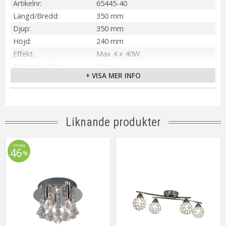
Artikelnr
65445-40
Längd/Bredd
350 mm
Djup
350 mm
Höjd
240 mm
Effekt
Max 4 x 40W
Material / Färg
Krom
+ VISA MER INFO
Ljuskälla
Inkl. 4 x 40W
Sockel
G9
Montering
Krokupphäng inkl. takkontakt
Tillverkare
Aneta Belysning AB
Liknande produkter
SPARA
46
%