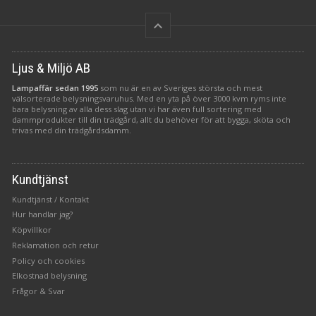
keyboard_arrow_up
Ljus & Miljö AB
Lampaffär sedan 1995
som nu är en av Sveriges största och mest
välsorterade belysningsvaruhus. Med en yta på över 3000 kvm ryms inte
bara belysning av alla dess slag utan vi har även full sortering med
dammprodukter till din trädgård, allt du behöver för att bygga, sköta och
trivas med din trädgårdsdamm.
Kundtjänst
Kundtjänst / Kontakt
Hur handlar jag?
Köpvillkor
Reklamation och retur
Policy och cookies
Elkostnad belysning
Frågor & Svar