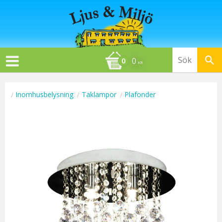
0
KR
Inomhusbelysning
Taklampor
Plafonder