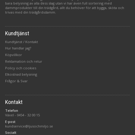
bara belysning av alla dess slag utan vi har även full sortering med
dammprodukter till din trädgård, allt du behöver för att bygga, sköta och
trivas med din trädgårdsdamm.
Kundtjänst
Kundtjänst / Kontakt
Hur handlar jag?
Köpvillkor
Reklamation och retur
Policy och cookies
Elkostnad belysning
Frågor & Svar
Kontakt
Telefon
Växel -
0454 - 32 00 15
E-post
kundservice@ljusochmiljo.se
Socialt