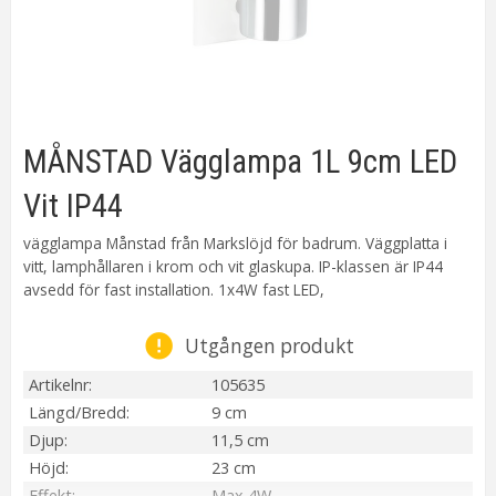
MÅNSTAD Vägglampa 1L 9cm LED
Vit IP44
vägglampa Månstad från Markslöjd för badrum. Väggplatta i
vitt, lamphållaren i krom och vit glaskupa. IP-klassen är IP44
avsedd för fast installation. 1x4W fast LED,
Utgången produkt
Artikelnr
105635
Längd/Bredd
9 cm
Djup
11,5 cm
Höjd
23 cm
Effekt
Max 4W