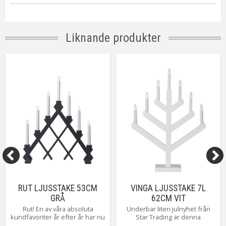
Transformator
24V AC 2VA IP20
Material / Färg
Svart
Ljuskälla
Ingår Romance LED
Liknande produkter
Sockel
E10
Ljusfärg
Frostad
Livslängd
ca. 10000 h
On/Off
Brytare: Av/På
Kabellängd
180 cm
Spänning Ljuskälla
10-55V
Tillverkare
Star Trading AB
RUT LJUSSTAKE 53CM
VINGA LJUSSTAKE 7L
GRÅ
62CM VIT
Rut! En av våra absoluta
Underbar liten julnyhet från
kundfavoriter år efter år har nu
Star Trading är denna
kommit i 3 nya härliga färger!
träljusstake som med en ny