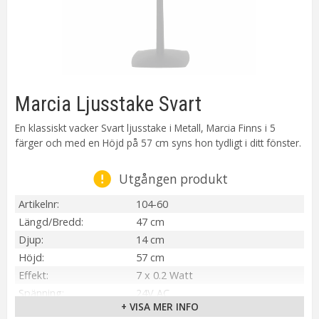
Marcia Ljusstake Svart
En klassiskt vacker Svart ljusstake i Metall, Marcia Finns i 5
färger och med en Höjd på 57 cm syns hon tydligt i ditt fönster.
Utgången produkt
Artikelnr
104-60
Längd/Bredd
47 cm
Djup
14 cm
Höjd
57 cm
Effekt
7 x 0.2 Watt
Spänning
24V AC
+ VISA MER INFO
IP-klass
IP20