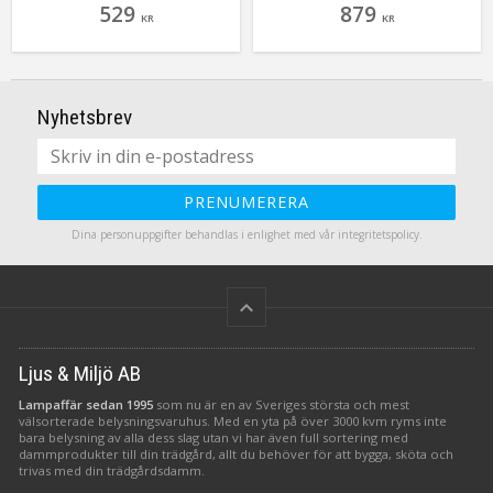
529
879
Här ser du henne i en härlig
design ändå ger dig den
KR
KR
grå färg! Toppen tycker alla vi
klassiska ljusbilden av en 7
som älskar Rut!
armad ljusstake. Läckert tycker
vi! Vinga finns i flera olika
färger och 2 storlekar. Här ser
du stora Vinga i vitt.
Nyhetsbrev
PRENUMERERA
Dina personuppgifter behandlas i enlighet med vår
integritetspolicy
.
keyboard_arrow_up
Ljus & Miljö AB
Lampaffär sedan 1995
som nu är en av Sveriges största och mest
välsorterade belysningsvaruhus. Med en yta på över 3000 kvm ryms inte
bara belysning av alla dess slag utan vi har även full sortering med
dammprodukter till din trädgård, allt du behöver för att bygga, sköta och
trivas med din trädgårdsdamm.