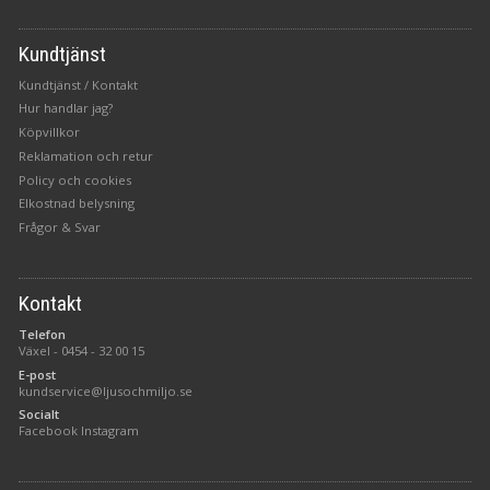
Kundtjänst
Kundtjänst / Kontakt
Hur handlar jag?
Köpvillkor
Reklamation och retur
Policy och cookies
Elkostnad belysning
Frågor & Svar
Kontakt
Telefon
Växel -
0454 - 32 00 15
E-post
kundservice@ljusochmiljo.se
Socialt
Facebook
Instagram