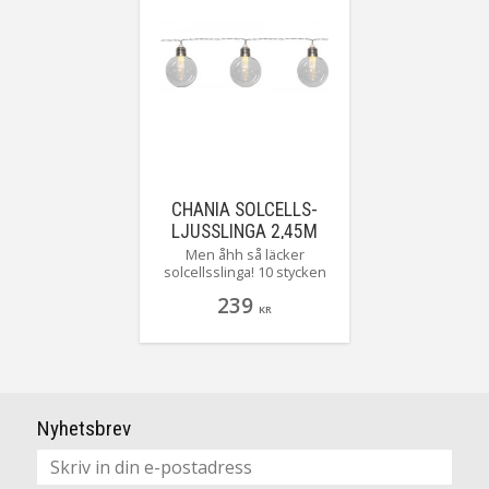
CHANIA SOLCELLS-
LJUSSLINGA 2,45M
TRANSPARENT IP44
Men åhh så läcker
solcellsslinga! 10 stycken
plastglober med en
239
graverad plastskiva i mitten
KR
som ger illusionen av ett
härligt lyktljus. Perfekt att
dekorera med både till
vardags och till fest.
Nyhetsbrev