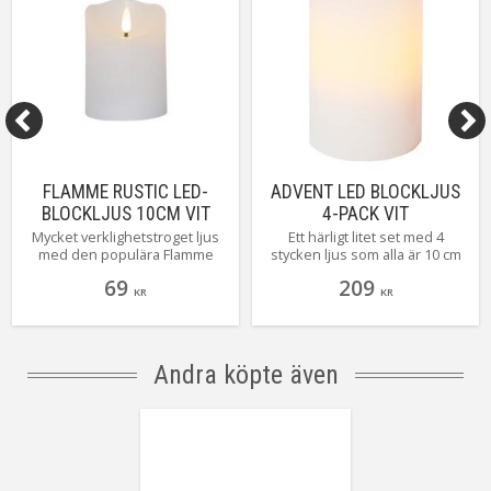
FLAMME RUSTIC LED-
ADVENT LED BLOCKLJUS
BLOCKLJUS 10CM VIT
4-PACK VIT
Mycket verklighetstroget ljus
Ett härligt litet set med 4
med den populära Flamme
stycken ljus som alla är 10 cm
lågan. Rustik är en ny serie ljus
höga och drivs med batteri,
69
209
med något grövre yta än de
perfekt att använda till
KR
KR
andra ljusen. Ljusen finns i
adventsljusstaken. Tänder och
flera olika höjder och färger
släcker gör du enkelt med den
(ytan syns tydligare på bild på
tillhörande fjärrkontrollen.
de färgade ljusen) Självklart
Andra köpte även
har alla ljusen inbyggd
timerfunktion. Här ser du
Rustic vit 10 centimeter.