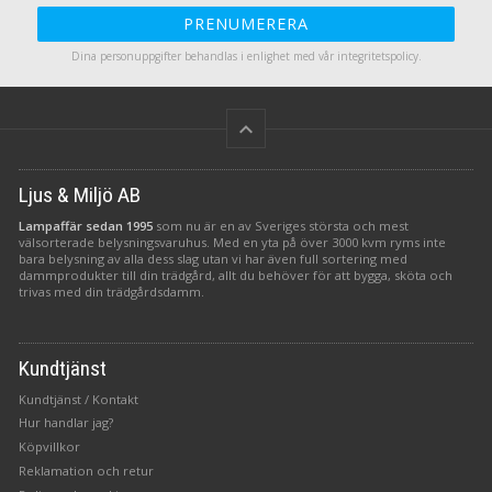
PRENUMERERA
Dina personuppgifter behandlas i enlighet med vår
integritetspolicy
.
keyboard_arrow_up
Ljus & Miljö AB
Lampaffär sedan 1995
som nu är en av Sveriges största och mest
välsorterade belysningsvaruhus. Med en yta på över 3000 kvm ryms inte
bara belysning av alla dess slag utan vi har även full sortering med
dammprodukter till din trädgård, allt du behöver för att bygga, sköta och
trivas med din trädgårdsdamm.
Kundtjänst
Kundtjänst / Kontakt
Hur handlar jag?
Köpvillkor
Reklamation och retur