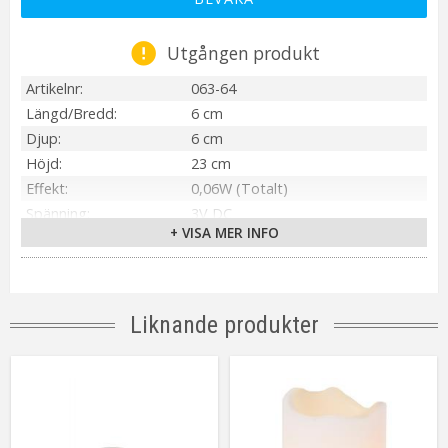
Utgången produkt
Artikelnr
063-64
Längd/Bredd
6 cm
Djup
6 cm
Höjd
23 cm
Effekt
0,06W (Totalt)
Spänning
3V DC
+ VISA MER INFO
Material / Färg
Brons
Ljuskälla
2 st LED
Sockel
Ej utbytbar ljuskälla
Ljusfärg
Varmvit
Liknande produkter
Livslängd
ca.10000 tim
Batteri
4st AA (Ingår ej). Lyser ca.200h.
Spänning Ljuskälla
3V
Anpassad för
Inomhus
Tillverkare
Star Trading AB