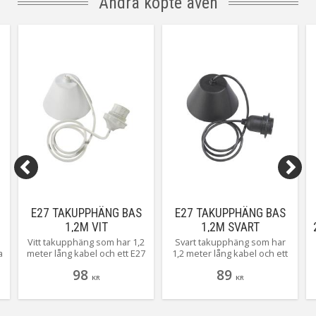
Andra köpte även
lässtunder! #AnetaBelysning
E27 TAKUPPHÄNG BAS
E27 TAKUPPHÄNG BAS
1,2M VIT
1,2M SVART
Vitt takupphäng som har 1,2
Svart takupphäng som har
a
meter lång kabel och ett E27
1,2 meter lång kabel och ett
a
ringfäste. Med
E27 ringfäste. Med
98
89
kopplingsplint från PR-Home
kopplingsplint från PR-Home
KR
KR
.
a