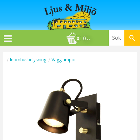
0
KR
Inomhusbelysning
Vägglampor