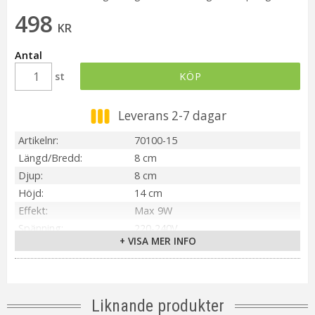
498
KR
Antal
st
KÖP
Leverans 2-7 dagar
Artikelnr
70100-15
Längd/Bredd
8 cm
Djup
8 cm
Höjd
14 cm
Effekt
Max 9W
Spänning
220-240V
+ VISA MER INFO
IP-klass
IP20
Material / Färg
Svart/Matt Mässing
Ljuskälla
Ingår ej
Sockel
GU10
Liknande produkter