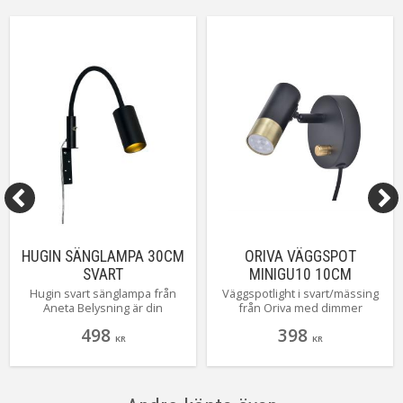
Dimbar
Ja
On/Off
Dimmer på lampa
Kabellängd
240 cm (klar)
Övriga mått
Väggplatta 8x14
Anslutning
Väggkontakt
Tillverkare
Aneta Belysning AB
HUGIN SÄNGLAMPA 30CM
ORIVA VÄGGSPOT
SVART
MINIGU10 10CM
SVART/MÄSSING
Hugin svart sänglampa från
Väggspotlight i svart/mässing
Aneta Belysning är din
från Oriva med dimmer
perfekta läskompis! Stilren
inklusive utbytbar mini GU10
498
398
silikonbeklädd flexarm gör det
LED.
KR
KR
enkelt att rikta ljuset rätt. Fäst
på sänggaveln, slå på
strömbrytaren och njut! Köp
din Aneta lampa nu för mysiga