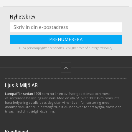
Nyhetsbrev
PRENUMERERA
Dina personuppgifter behandlas i enlighet med vår
integritetspolicy
.
keyboard_arrow_up
Ljus & Miljö AB
Lampaffär sedan 1995
som nu är en av Sveriges största och mest
välsorterade belysningsvaruhus. Med en yta på över 3000 kvm ryms inte
bara belysning av alla dess slag utan vi har även full sortering med
dammprodukter till din trädgård, allt du behöver för att bygga, sköta och
trivas med din trädgårdsdamm.
Kundtjänst