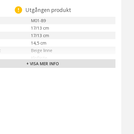
Utgången produkt
M01-89
17/13 cm
17/13 cm
14,5 cm
Beige linne
Klofäste
+ VISA MER INFO
Inomhus
PR Home