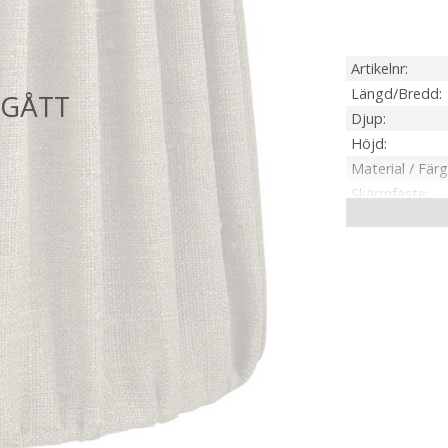
Artikelnr
Längd/Bredd
Djup
Höjd
Material / Färg
Skärmfäste
Anpassad för
Tillverkare