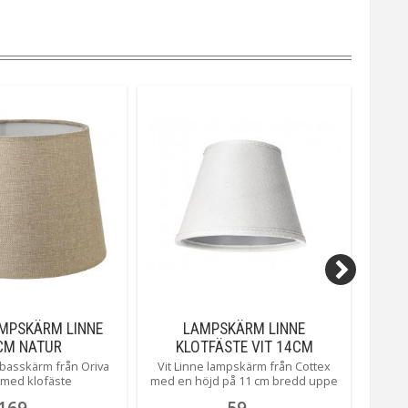
AMPSKÄRM LINNE
LAMPSKÄRM LINNE
LA
CM NATUR
KLOTFÄSTE VIT 14CM
RIN
basskärm från Oriva
Vit Linne lampskärm från Cottex
Vit Pl
med klofäste
med en höjd på 11 cm bredd uppe
med 
8 cm, bredd nere 14 cm med
upptil
169
59