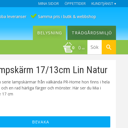
MINA SIDOR
ÖPPETTIDER
KUNDTJÄNST
bba leveranser
Samma pris i butik & webbshop
BELYSNING
TRÄDGÅRDSMILJÖ
0
KR
mpskärm 17/13cm Lin Natur
n serie lampskärmar från välkända PR-Home hon finns i hela
r och en rad härliga färger och mönster. Här ser du Mia i
ne 17 cm
BEVAKA