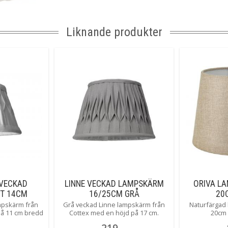
Liknande produkter
VECKAD
LINNE VECKAD LAMPSKÄRM
ORIVA L
IT 14CM
16/25CM GRÅ
20
mpskärm från
Grå veckad Linne lampskärm från
Naturfärgad 
på 11 cm bredd
Cottex med en höjd på 17 cm.
20cm 
ere 14 cm med
Skärmen har bredden uppe 16 cm,
219