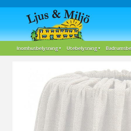
Inomhusbelysning
Utebelysning
Badrumsbe