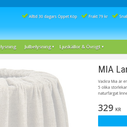
Alltid 30 dagars Öppet Köp
Frakt 79 kr
Sna
lysning
Julbelysning
Ljuskällor & Övrigt
MIA La
Vackra Mia är e
5 olika storleka
naturfärgat lin
329
KR