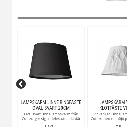
NNE
LAMPSKÄRM LINNE RINGFÄSTE
LAMPSKÄRM 
OVAL SVART 20CM
KLOTFÄSTE V
6 cm
Oval svart Linne lampskärm från
Vit veckad Linne la
Cottex, gör sig alldeles utmärkt där
Cottex med en höjd 
du kanske har lite ont om plats.
uppe 8 cm, bredd n
119
95