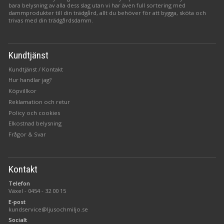
bara belysning av alla dess slag utan vi har även full sortering med
dammprodukter till din trädgård, allt du behöver för att bygga, sköta och
trivas med din trädgårdsdamm.
Kundtjänst
Kundtjänst / Kontakt
Hur handlar jag?
Köpvillkor
Reklamation och retur
Policy och cookies
Elkostnad belysning
Frågor & Svar
Kontakt
Telefon
Växel -
0454 - 32 00 15
E-post
kundservice@ljusochmiljo.se
Socialt