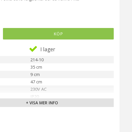
KÖP
I lager
214-10
35 cm
9 cm
47 cm
230V AC
IP20
+ VISA MER INFO
Vit
Ingår
E10
180 cm (Textil Grå/Vit)