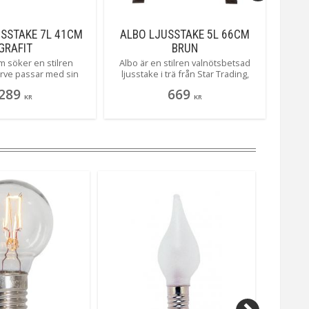
USSTAKE 7L 41CM
ALBO LJUSSTAKE 5L 66CM
RUT
GRAFIT
BRUN
m söker en stilren
Albo är en stilren valnötsbetsad
Denna 
Jarve passar med sin
ljusstake i trä från Star Trading,
en fan
a hem å lyser med sina
med sin enkla design passar den
varm
289
669
ligt vackert. Här ser du
enkelt in i alla hem. En vinnare är
Var
KR
KR
rlig grafitgrå färg.
efter är - klassiskt.
nyan
ton
mönstr
Med s
my
högtid
är FSC
från a