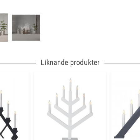
Spänning Ljusk
Anpassad för
Tillverkare
Liknande produkter