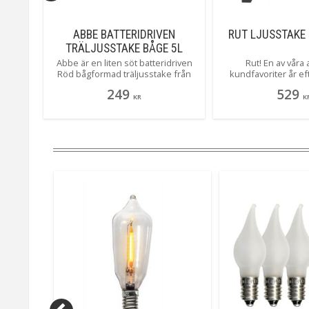
TTERI
ABBE BATTERIDRIVEN
RUT LJUSSTAKE
R
TRÄLJUSSTAKE BÅGE 5L
32CM RÖD
uren
Abbe är en liten söt batteridriven
Rut! En av våra
ing.
Röd bågformad träljusstake från
kundfavoriter år ef
uret
Star Trading som gör sig alldeles
kommit i 3 nya härli
249
529
ovan på
utmärkt i det lilla fönstret såväl som
ser du henne i en hä
KR
K
 med
på diskbänken, ger en mysig
Toppen tycker alla 
illa
stämning i ditt hem med sina 5
Rut!
 stort
varmvita ljus.
aljer
.