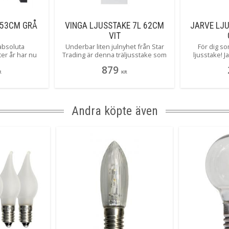
 53CM GRÅ
VINGA LJUSSTAKE 7L 62CM
JARVE LJ
VIT
 absoluta
Underbar liten julnyhet från Star
För dig so
ter år har nu
Trading är denna träljusstake som
ljusstake! 
ga färger! Här
med en ny design ändå ger dig den
enkelhet i all
879
rlig grå färg!
klassiska ljusbilden av en 7 armad
7 ljuskällor ju
R
KR
vi som älskar
ljusstake. Läckert tycker vi! Vinga
Jarve i hä
finns i flera olika färger och 2
storlekar. Här ser du stora Vinga i
vitt.
Andra köpte även