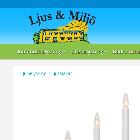
Inomhusbelysning
Utebelysning
Badrumsbe
Julbelysning
Ljusstakar