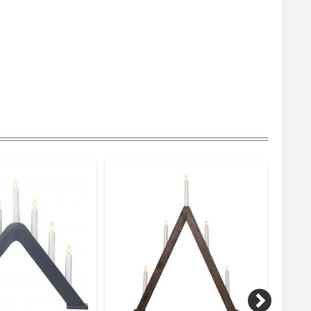
älla
55V
Inomhus
Star Trading AB