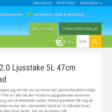
MINA SIDOR
ÖPPETTIDER
KUNDTJÄNST
bba leveranser
Samma pris i butik & webbshop
BELYSNING
TRÄDGÅRDSMILJÖ
0
KR
2.0 Ljusstake 5L 47cm
ad
rkligen! Jag vet inte om du minns den gamla klassikern midja
? Här är i alla fall den moderna uppgraderade versionen.
ning och så fantastiskt vacker. Denna ljusstaken får mig att
n redan nu (när det i skrivandets stund är 10 månader kvar).
4 olika dova färger, här ser du henne i vitt.