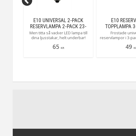
3-PACK
E10 UNIVERSAL 2-PACK
E10 RESER
ENT
RESERVLAMPA 2-PACK 23-
TOPPLAMPA 3
55V 0,4W 1900K 5LM LED
FROST
10 sockel
Men titta så vacker LED lampa till
Frostade univ
produkt
dina ljusstakar, helt underbar!
reservlampor i 3-pac
ljusstakar
Underverket passar till alla
som ofta kallas top
65
49
ljusstakar med 5 till 10 ljus som
sockel och är 10
KR
K
inte har en transformator.
ljuskälla passar pr
mellan 4 - 25 l