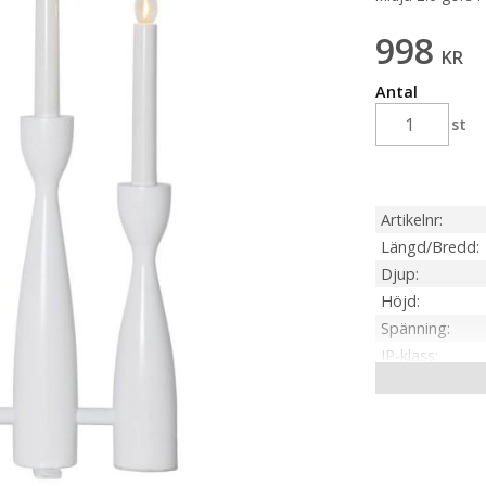
998
KR
Antal
st
Artikelnr
Längd/Bredd
Djup
Höjd
Spänning
IP-klass
Material / Färg
Ljuskälla
Sockel
Kabellängd