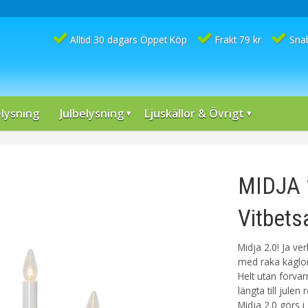
Alltid 30 dagars Öppet Köp
Frakt 79 kr
Sna
lysning
Julbelysning
Ljuskällor & Övrigt
MIDJA 
Vitbets
Midja 2.0! Ja ve
med raka käglor
Helt utan förvar
längta till jule
Midja 2.0 görs i 