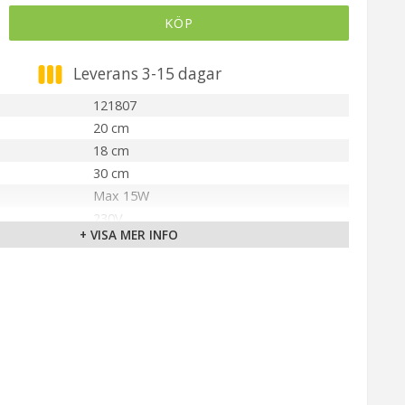
KÖP
Leverans 3-15 dagar
121807
20 cm
18 cm
30 cm
Max 15W
230V
+ VISA MER INFO
Ingår ej
E27
Utomhus
PR Home