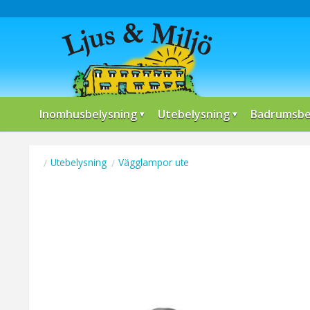
Inomhusbelysning
Utebelysning
Badrumsbe
Utebelysning
Vägglampor ute