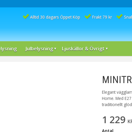
Alltid 30 dagars Öppet Köp
Frakt 79 kr
Sna
lysning
Julbelysning
Ljuskällor & Övrigt
MINITR
Elegant vägglam
Home. Med E27 
traditionellt g
1 229
K
Antal