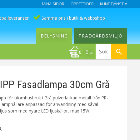
MINA SIDOR
ÖPPETTIDER
KUNDTJÄNST
bba leveranser
Samma pris i butik & webbshop
BELYSNING
TRÄDGÅRDSMILJÖ
0
KR
IPP Fasadlampa 30cm Grå
pa för utomhusbruk i Grå pulverlackad metall från PR-
lamphållare anpassad för användning med såväl
lödljus som med nyare LED ljuskällor, max 15W.
R