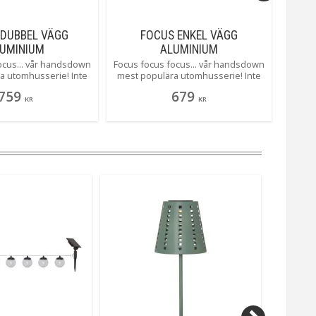
 DUBBEL VÄGG
FOCUS ENKEL VÄGG
MEJA
UMINIUM
ALUMINIUM
ocus... vår handsdown
Focus focus focus... vår handsdown
M
a utomhusserie! Inte
mest populära utomhusserie! Inte
Bol
rför! Stilren, enkel och
svårt att se varför! Stilren, enkel och
alumini
759
679
ckert sken! Här som
ger vackert sken! Här som en
e
KR
KR
ll i aluminiumgrått.
"enkel" vägglampa i Aluminiumgrått.
utomhu
 i metall och plast
Tillverkad i metall och plast
mycket
markn
utom
stor
lyser