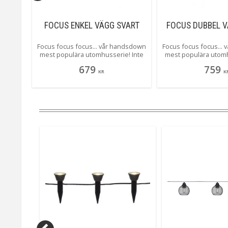
RACIT
FOCUS ENKEL VÄGG SVART
FOCUS DUBBEL V
ndsdown
Focus focus focus... vår handsdown
Focus focus focus...
! Inte
mest populära utomhusserie! Inte
mest populära utomh
nkel och
svårt att se varför! Stilren, enkel och
svårt att se varför! St
679
759
m en
ger vackert sken! Här som en
ger vackert sken! H
KR
K
cit.
"enkel" vägglampa i svart. Tillverkad
modell i svart. Tillver
ast
i metall och plast
plast