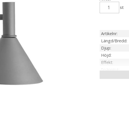
st
Artikelnr
Längd/Bredd
Djup
Höjd
Effekt
Spänning
Ljuskälla
Sockel
Anpassad för
Tillverkare