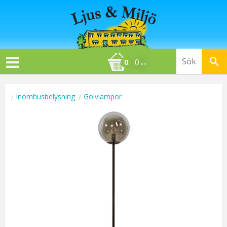
0
KR
Inomhusbelysning
Golvlampor