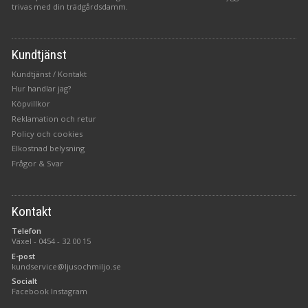
trivas med din trädgårdsdamm.
Kundtjänst
Kundtjänst / Kontakt
Hur handlar jag?
Köpvillkor
Reklamation och retur
Policy och cookies
Elkostnad belysning
Frågor & Svar
Kontakt
Telefon
Växel -
0454 - 32 00 15
E-post
kundservice@ljusochmiljo.se
Socialt
Facebook
Instagram