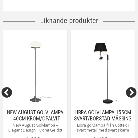
Material / Färg
Svart/Rökgrå
Ljuskälla
Ingår ej
Sockel
E14
Liknande produkter
On/Off
Fotströmbrytare
Kabellängd
200 cm (svart)
Energiklass
A++ - E
Anslutning
Väggkontakt
Tillverkare
Aneta Belysning AB
NEW AUGUST GOLVLAMPA
LIBRA GOLVLAMPA 155CM
140CM KROM/OPALVIT
SVART/BORSTAD MÄSSING
New August Golvlampa –
Libra golvlampa från Cottex i
Elegant Design i Krom! Ge ditt
svart metall med svart skärm
hem en stilren och modern
med mässingsinslag. En