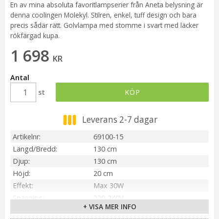
En av mina absoluta favoritlampserier från Aneta belysning är
denna coolingen Molekyl. Stilren, enkel, tuff design och bara
precis sådär rätt. Golvlampa med stomme i svart med läcker
rökfärgad kupa.
1 698
KR
Antal
st
KÖP
Leverans 2-7 dagar
Artikelnr
69100-15
Längd/Bredd
130 cm
Djup
130 cm
Höjd
20 cm
Effekt
Max 30W
Spänning
220-240V
+ VISA MER INFO
IP-klass
IP20