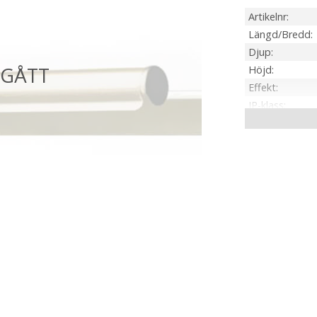
Artikelnr
Längd/Bredd
Djup
Höjd
Effekt
IP-klass
Material / Färg
Sockel
On/Off
Kabellängd
Spänning Ljusk
Tillverkare