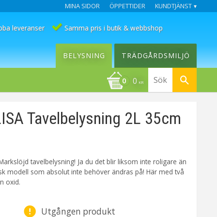
MINA SIDOR
ÖPPETTIDER
KUNDTJÄNST
bba leveranser
Samma pris i butik & webbshop
BELYSNING
TRÄDGÅRDSMILJÖ
0
KR
SA Tavelbelysning 2L 35cm
arkslöjd tavelbelysning! Ja du det blir liksom inte roligare än
isk modell som absolut inte behöver ändras på! Här med två
en oxid.
Utgången produkt