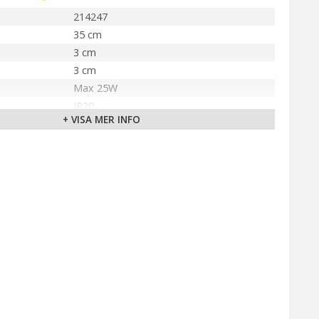
214247
35 cm
3 cm
3 cm
Max 25W
IP20
+ VISA MER INFO
Oxid
E14
Brytare på kabel
200 cm (Transparent)
älla
230V
Markslöjd