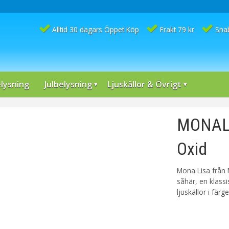
Alltid 30 dagars Öppet Köp
Frakt 79 kr
Sna
lysning
Julbelysning
Ljuskällor & Övrigt
MONALI
Oxid
Mona Lisa från M
såhär, en klass
ljuskällor i färg