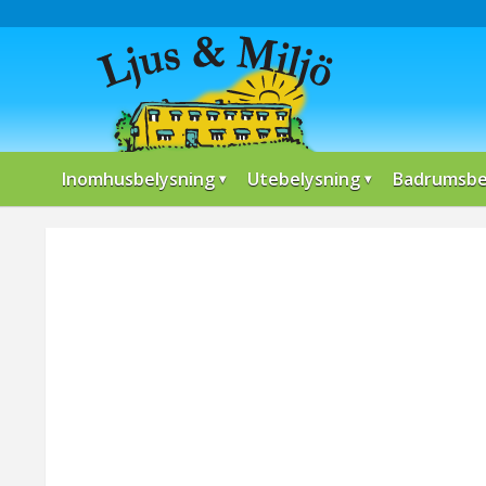
Inomhusbelysning
Utebelysning
Badrumsbe