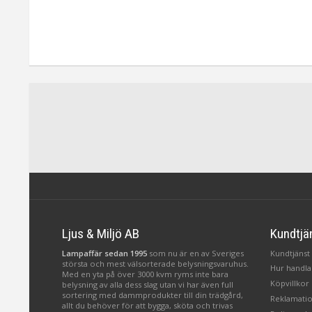
Ljus & Miljö AB
Kundtjä
Lampaffär sedan 1995
som nu är en av Sveriges
Kundtjänst 
största och mest välsorterade belysningsvaruhus.
Hur handlar
Med en yta på över 3000 kvm ryms inte bara
Köpvillkor
belysning av alla dess slag utan vi har även full
sortering med dammprodukter till din trädgård,
Reklamatio
allt du behöver för att bygga, sköta och trivas