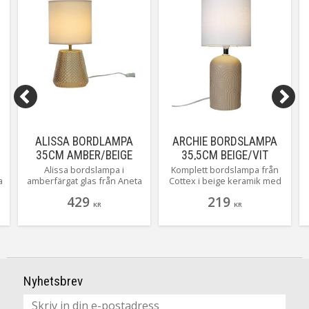
ALISSA BORDLAMPA
ARCHIE BORDSLAMPA
35CM AMBER/BEIGE
35,5CM BEIGE/VIT
SKÄRM
Alissa bordslampa i
Komplett bordslampa från
a
amberfärgat glas från Aneta
Cottex i beige keramik med
Belysning är en
en vit cylinderskärm. En
429
219
stämningshöjare! Med sin
strålande baslampa som gör
KR
KR
t
strukturerade glasfot och
sig lika bra i fönstret som på
textilskärm sprider den
tv-bänken.
mjukt, mysigt ljus. Perfekt i
fönstret, på sidobordet eller
skänken. Lättplacerad och
elegant, Alissa lyfter varje
Nyhetsbrev
rum! #AnetaBelysning