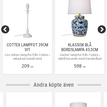
COTTEX LAMPFOT 39CM
KLASSISK BLÅ
VIT
BORDSLAMPA 43,5CM
BLÅ/VIT
Lös stilren lampfot från Cottex i
Vacker lampfot från Cottex i
vitlackad metall med
vitblå keramik med handmålad
skärmringar och en höjd på 39
gulddekor. En lampa som
209
598
cm hög. En strålande basfot
tydligt inspirerats av antikt
KR
KR
som lätt finner sin plats i
kinesiskt porslin. Denna
hemmets alla rum. Kombinera
dekorativa sötnöten levereras
fritt med någon av alla härliga
givetvis komplett med sin vita
skärmar som finns att välja på.
hatt i linne. Finns även som
Andra köpte även
mindre modell med en höjd på
30,5cm.