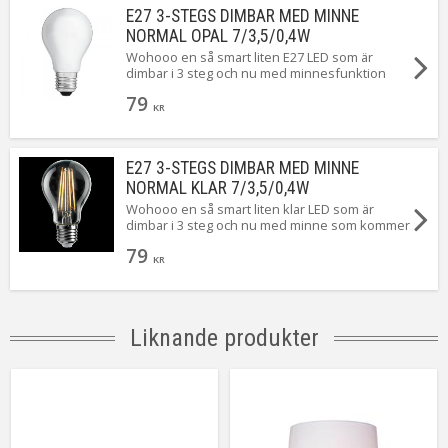
E27 3-STEGS DIMBAR MED MINNE
NORMAL OPAL 7/3,5/0,4W
Wohooo en så smart liten E27 LED som är
dimbar i 3 steg och nu med minnesfunktion
som kommer ihåg senaste ljusstyrkan. När du
79
först tänder ger den 7W. Släck och tänd igen så
KR
ger den 3,5W. Upprepa en gång till så ger den
0,4W ...Magiskt!
E27 3-STEGS DIMBAR MED MINNE
NORMAL KLAR 7/3,5/0,4W
Wohooo en så smart liten klar LED som är
dimbar i 3 steg och nu med minne som kommer
ihåg ljusstyrkan när lampan släcks. Du byter
79
enkelt ljusstyrka genom att tända och släcka
KR
lampan ...Magiskt smidigt!
Liknande produkter