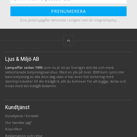
PRENUMERERA
Dina personuppgifter behandlas i enlighet med vår
integritetspolicy
.
keyboard_arrow_up
Ljus & Miljö AB
Lampaffär sedan 1995
som nu är en av Sveriges största och mest
välsorterade belysningsvaruhus. Med en yta på över 3000 kvm ryms inte
bara belysning av alla dess slag utan vi har även full sortering med
dammprodukter till din trädgård, allt du behöver för att bygga, sköta och
trivas med din trädgårdsdamm.
Kundtjänst
Kundtjänst / Kontakt
Hur handlar jag?
Köpvillkor
Reklamation och retur