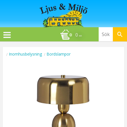
0
KR
Inomhusbelysning
Bordslampor