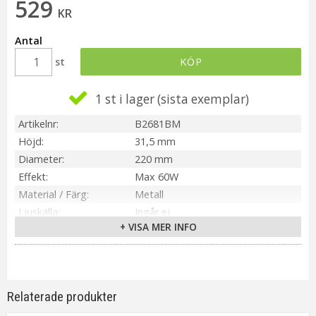
529
KR
Antal
st
KÖP
1 st i lager
Artikelnr
B2681BM
Höjd
31,5 mm
Diameter
220 mm
Effekt
Max 60W
Material / Färg
Metall
Ljuskälla
Ingår ej
+ VISA MER INFO
Sockel
E27
Kabellängd
1,4m transparent sladd
Pris gäller t.o.m.
2023-01-15
Övriga mått
Bas/fot 100 cm
Relaterade produkter
Tillverkare
Cottex