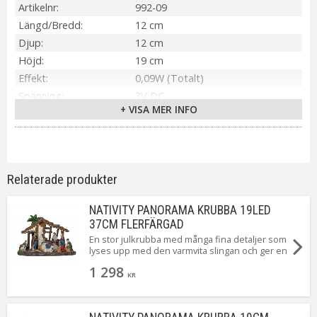
Artikelnr
992-09
Längd/Bredd
12 cm
Djup
12 cm
Höjd
19 cm
Effekt
0,09W (Totalt)
Spänning
3V DC
+ VISA MER INFO
Material / Färg
Vit
Ljuskälla
3 st LED
Sockel
Ej utbytbar ljuskälla
Ljusfärg
Varmvit
Relaterade produkter
Livslängd
ca.5000 tim
Batteri
2st AAA (Ingår ej). Lyser ca.100h.
NATIVITY PANORAMA KRUBBA 19LED
Spänning Ljuskälla
3V
37CM FLERFÄRGAD
Anpassad för
Inomhus
En stor julkrubba med många fina detaljer som
lyses upp med den varmvita slingan och ger en
Tillverkare
Star Trading AB
stämningsfull julkänsla.
1 298
KR