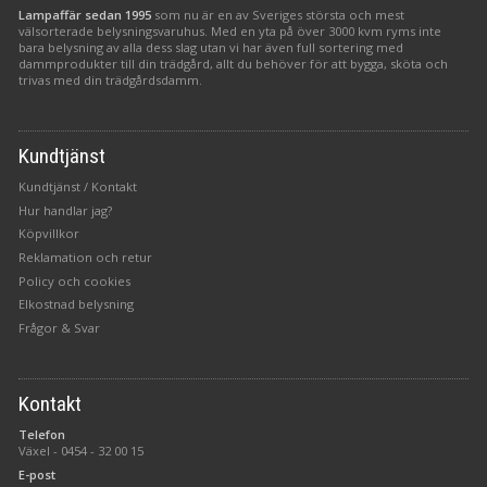
Lampaffär sedan 1995
som nu är en av Sveriges största och mest
välsorterade belysningsvaruhus. Med en yta på över 3000 kvm ryms inte
bara belysning av alla dess slag utan vi har även full sortering med
dammprodukter till din trädgård, allt du behöver för att bygga, sköta och
trivas med din trädgårdsdamm.
Kundtjänst
Kundtjänst / Kontakt
Hur handlar jag?
Köpvillkor
Reklamation och retur
Policy och cookies
Elkostnad belysning
Frågor & Svar
Kontakt
Telefon
Växel -
0454 - 32 00 15
E-post