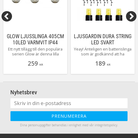
GLOW LJUSSLINGA 405CM
LJUSGARDIN DURA STRING
10LED VARMVIT IP44
LED SVART
Ett nytt tillägg till den populära
Yeay! Änteligen en batterislinga
serien Glow är denna lilla
som är godkännd att ha
batteridrivna slingan, med ett
utomhus! Med denna pyntar
259
189
svagt tonat hölje ger den ett
du snabbt och enkelt på din
KR
KR
mjukt och vackert sken. Glow
balkong eller i din trädgård!
är även godkänd för
Med den inbyggda timern styrs
utomhusbruk och styrs enkelt
den enkelt
med den inbyggda timern.
Nyhetsbrev
PRENUMERERA
Dina personuppgifter behandlas i enlighet med vår
integritetspolicy
.