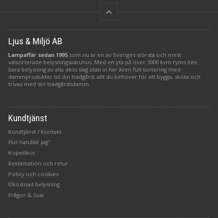
keyboard_arrow_up
Ljus & Miljö AB
Lampaffär sedan 1995
som nu är en av Sveriges största och mest
välsorterade belysningsvaruhus. Med en yta på över 3000 kvm ryms inte
bara belysning av alla dess slag utan vi har även full sortering med
dammprodukter till din trädgård, allt du behöver för att bygga, sköta och
trivas med din trädgårdsdamm.
Kundtjänst
Kundtjänst / Kontakt
Hur handlar jag?
Köpvillkor
Reklamation och retur
Policy och cookies
Elkostnad belysning
Frågor & Svar