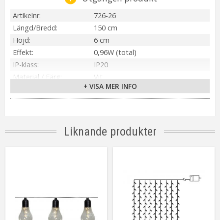
Artikelnr
726-26
Längd/Bredd
150 cm
Höjd
6 cm
Effekt
0,96W (total)
IP-klass
IP20
Material / Färg
Vit
+ VISA MER INFO
Ljuskälla
16st 0.06W LED
Sockel
Ej utbytbar
Ljusfärg
Varmvit
Livslängd
5000 tim
Liknande produkter
On/Off
6h på/18h av, repeterande
Batteri
3 st AA (ingår ej)
Spänning Ljuskälla
3V
Tillverkare
Star Trading AB