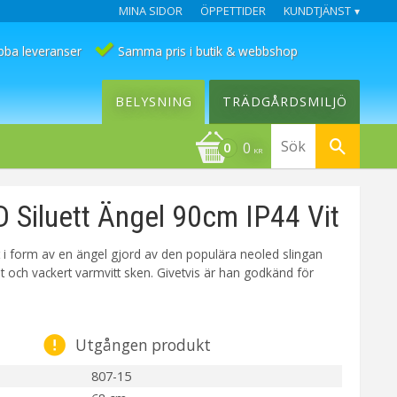
MINA SIDOR
ÖPPETTIDER
KUNDTJÄNST
bba leveranser
Samma pris i butik & webbshop
BELYSNING
TRÄDGÅRDSMILJÖ
0
KR
Siluett Ängel 90cm IP44 Vit
t i form av en ängel gjord av den populära neoled slingan
t och vackert varmvitt sken. Givetvis är han godkänd för
Utgången produkt
807-15