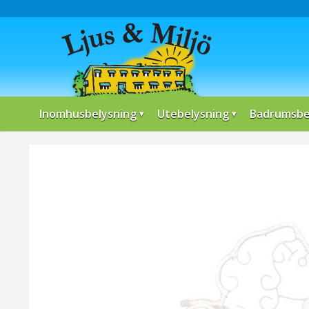
Inomhusbelysning
Utebelysning
Badrumsbe