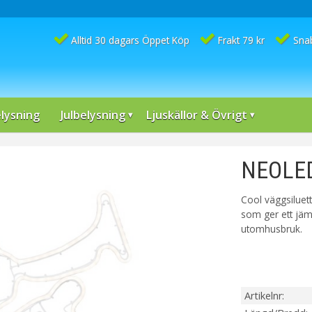
Alltid 30 dagars Öppet Köp
Frakt 79 kr
Sna
lysning
Julbelysning
Ljuskällor & Övrigt
NEOLED 
Cool väggsiluet
som ger ett jäm
utomhusbruk.
Artikelnr