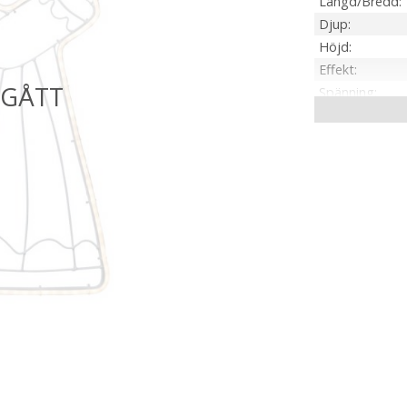
Längd/Bredd
Djup
Höjd
Effekt
Spänning
IP-klass
Material / Färg
Ljuskälla
Sockel
Ljusfärg
Livslängd
Kabellängd
Spänning Ljusk
Anpassad för
Tillverkare