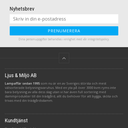
Nyhetsbrev
PRENUMERERA
Dina personuppgifter behandlas i enlighet med vår
integritetspolicy
.
keyboard_arrow_up
Ljus & Miljö AB
Lampaffär sedan 1995
som nu är en av Sveriges största och mest
välsorterade belysningsvaruhus. Med en yta på över 3000 kvm ryms inte
bara belysning av alla dess slag utan vi har även full sortering med
dammprodukter till din trädgård, allt du behöver för att bygga, sköta och
trivas med din trädgårdsdamm.
Kundtjänst