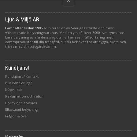
keyboard_arrow_up
Ljus & Miljö AB
Lampaffär sedan 1995
som nu är en av Sveriges största och mest
välsorterade belysningsvaruhus. Med en yta på över 3000 kvm ryms inte
bara belysning av alla dess slag utan vi har även full sortering med
dammprodukter till din trädgård, allt du behöver för att bygga, sköta och
trivas med din trädgårdsdamm.
Kundtjänst
Kundtjänst / Kontakt
Hur handlar jag?
Köpvillkor
Reklamation och retur
Policy och cookies
Elkostnad belysning
Frågor & Svar