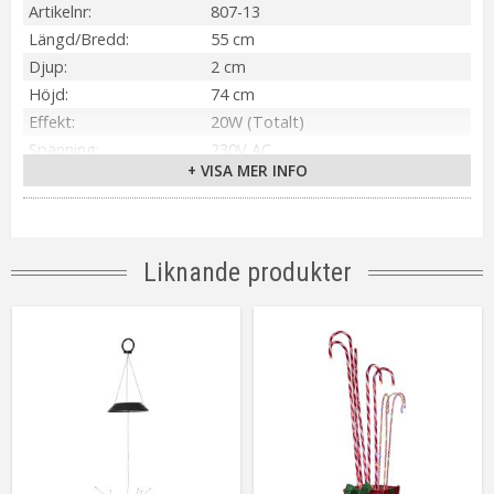
Artikelnr
807-13
Längd/Bredd
55 cm
Djup
2 cm
Höjd
74 cm
Effekt
20W (Totalt)
Spänning
230V AC
+ VISA MER INFO
IP-klass
IP44
Material / Färg
Flerfärgad
Ljuskälla
300 st LED
Sockel
Ej utbytbar ljuskälla
Liknande produkter
Ljusfärg
Flerfärgad
Livslängd
ca.10000 tim
Kabellängd
150 cm (Svart)
Spänning Ljuskälla
3.1V
Anpassad för
Utomhus
Tillverkare
Star Trading AB