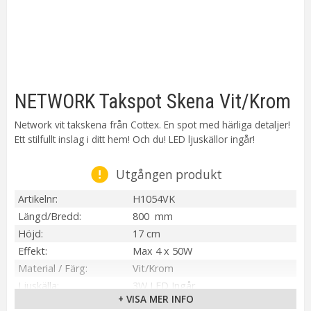
NETWORK Takspot Skena Vit/Krom
Network vit takskena från Cottex. En spot med härliga detaljer!
Ett stilfullt inslag i ditt hem! Och du! LED ljuskällor ingår!
Utgången produkt
Artikelnr
H1054VK
Längd/Bredd
800 mm
Höjd
17 cm
Effekt
Max 4 x 50W
Material / Färg
Vit/Krom
Ljuskälla
3W LED Ingår
+ VISA MER INFO
Sockel
GU10