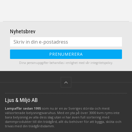
Nyhetsbrev
PRENUMERERA
Dina personuppgifter behandlas i enlighet med vår
integritetspolicy
.
keyboard_arrow_up
Ljus & Miljö AB
Lampaffär sedan 1995
som nu är en av Sveriges största och mest
välsorterade belysningsvaruhus. Med en yta på över 3000 kvm ryms inte
bara belysning av alla dess slag utan vi har även full sortering med
dammprodukter till din trädgård, allt du behöver för att bygga, sköta och
trivas med din trädgårdsdamm.