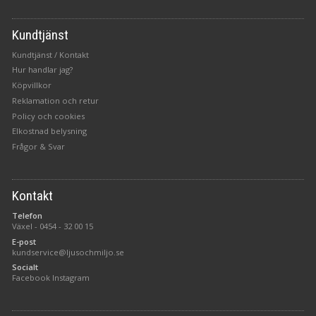
Kundtjänst
Kundtjänst / Kontakt
Hur handlar jag?
Köpvillkor
Reklamation och retur
Policy och cookies
Elkostnad belysning
Frågor & Svar
Kontakt
Telefon
Växel -
0454 - 32 00 15
E-post
kundservice@ljusochmiljo.se
Socialt
Facebook
Instagram