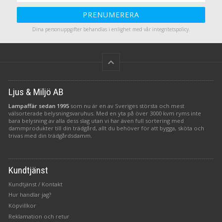
PRENUMERERA
Dina personuppgifter behandlas i enlighet med vår
integritetspolicy
.
keyboard_arrow_up
Ljus & Miljö AB
Lampaffär sedan 1995
som nu är en av Sveriges största och mest
välsorterade belysningsvaruhus. Med en yta på över 3000 kvm ryms inte
bara belysning av alla dess slag utan vi har även full sortering med
dammprodukter till din trädgård, allt du behöver för att bygga, sköta och
trivas med din trädgårdsdamm.
Kundtjänst
Kundtjänst / Kontakt
Hur handlar jag?
Köpvillkor
Reklamation och retur