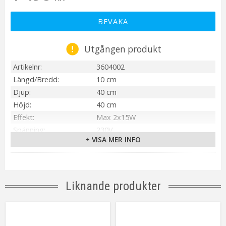
BEVAKA
Utgången produkt
Artikelnr
3604002
Längd/Bredd
10 cm
Djup
40 cm
Höjd
40 cm
Effekt
Max 2x15W
Spänning
230V
+ VISA MER INFO
Ljuskälla
Ingår ej
Sockel
E14
Montering
På takkrok
Anpassad för
Inomhus
Liknande produkter
Tillverkare
PR Home