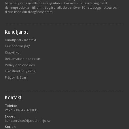
bara belysning av alla dess slag utan vi har även full sortering med
dammprodukter till din trädgård, allt du behöver för att bygga, sköta och
trivas med din trädgårdsdamm.
Kundtjänst
Kundtjänst / Kontakt
Hur handlar jag?
Köpvillkor
Reklamation och retur
Policy och cookies
Elkostnad belysning
Frågor & Svar
Kontakt
Telefon
Växel -
0454 - 32 00 15
E-post
kundservice@ljusochmiljo.se
Socialt