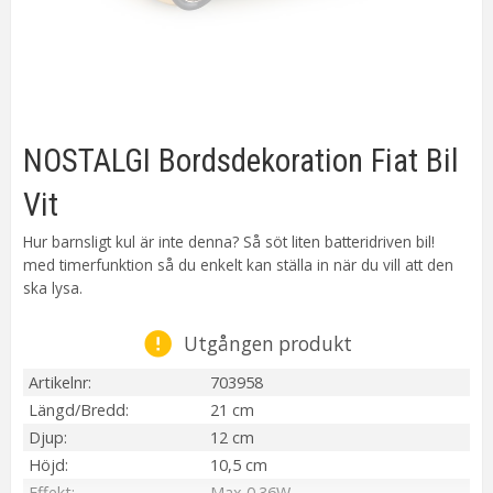
NOSTALGI Bordsdekoration Fiat Bil
Vit
Hur barnsligt kul är inte denna? Så söt liten batteridriven bil!
med timerfunktion så du enkelt kan ställa in när du vill att den
ska lysa.
Utgången produkt
Artikelnr
703958
Längd/Bredd
21 cm
Djup
12 cm
Höjd
10,5 cm
Effekt
Max 0.36W