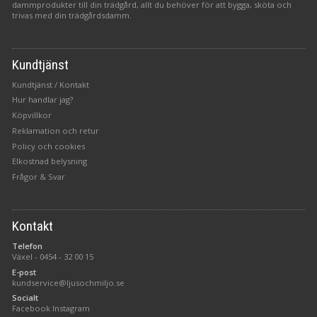
dammprodukter till din trädgård, allt du behöver för att bygga, sköta och
trivas med din trädgårdsdamm.
Kundtjänst
Kundtjänst / Kontakt
Hur handlar jag?
Köpvillkor
Reklamation och retur
Policy och cookies
Elkostnad belysning
Frågor & Svar
Kontakt
Telefon
Växel -
0454 - 32 00 15
E-post
kundservice@ljusochmiljo.se
Socialt
Facebook
Instagram