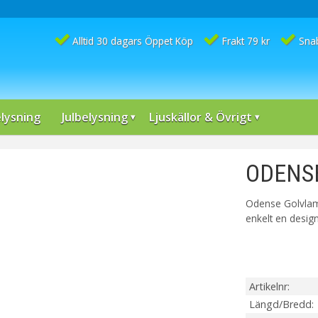
Alltid 30 dagars Öppet Köp
Frakt 79 kr
Sna
lysning
Julbelysning
Ljuskällor & Övrigt
ODENSE
Odense Golvlampa
enkelt en design 
Artikelnr
Längd/Bredd