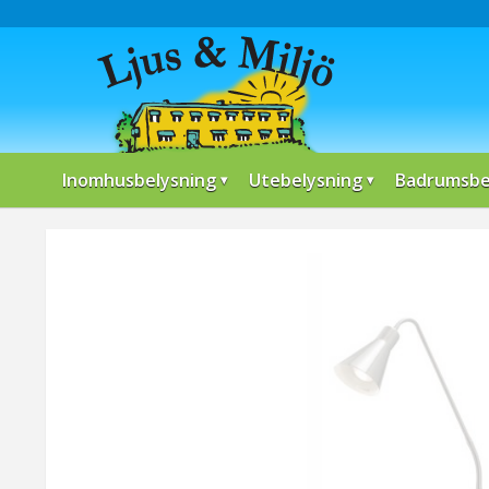
Inomhusbelysning
Utebelysning
Badrumsbe