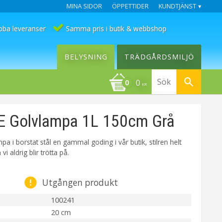
MINA SIDOR
ÖPPETTIDER
KUNDTJÄNST
bba leveranser
Samma pris i butik & webbshop
BELYSNING
TRÄDGÅRDSMILJÖ
0
KR
 Golvlampa 1L 150cm Grå
 i borstat stål en gammal goding i vår butik, stilren helt
vi aldrig blir trötta på.
Utgången produkt
100241
20 cm