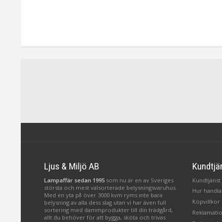
Ljus & Miljö AB
Kundtjä
Lampaffär sedan 1995
som nu är en av Sveriges
Kundtjänst 
största och mest välsorterade belysningsvaruhus.
Hur handlar
Med en yta på över 3000 kvm ryms inte bara
Köpvillkor
belysning av alla dess slag utan vi har även full
sortering med dammprodukter till din trädgård,
Reklamatio
allt du behöver för att bygga, sköta och trivas