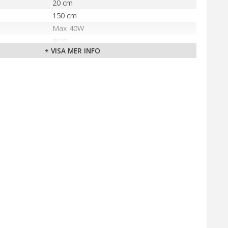
20 cm
150 cm
Max 40W
IP20
+ VISA MER INFO
Grå
E14
Inbyggd brytare
200 cm (Svart)
älla
230V
Markslöjd