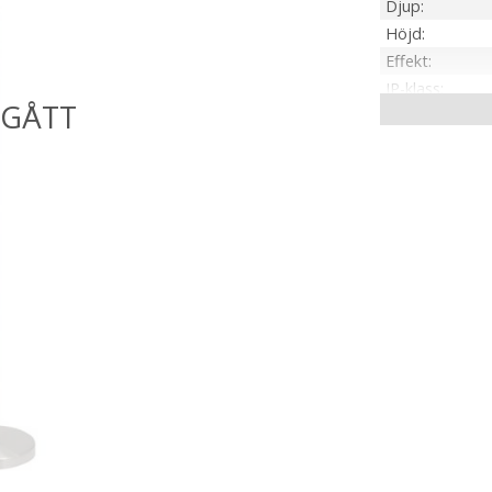
Djup
Höjd
Effekt
IP-klass
Material / Färg
Sockel
On/Off
Kabellängd
Spänning Ljusk
Tillverkare