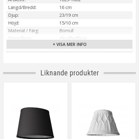
Längd/Bredd
16 cm
Djup
23/19 cm
Höjd
15/10 cm
Material / Färg
Bomull
Skärmfäste
Clip/Klotfäste
+ VISA MER INFO
Anpassad för
Inomhus
Tillverkare
PR Home
Liknande produkter