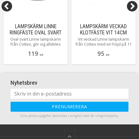
LAMPSKÄRM LINNE
LAMPSKÄRM VECKAD
RINGFÄSTE OVAL SVART
KLOTFÄSTE VIT 14CM
20CM
Oval svart Linne lampskärm
Vit veckad Linne lampskärm
från Cottex, gör sig alldeles
från Cottex med en höjd på 11
utmärkt där du kanske har lite
cm bredd uppe 8 cm, bredd
119
95
ont om plats.
nere 14 cm med klotfäste.
KR
KR
Nyhetsbrev
PRENUMERERA
Dina personuppgifter behandlas i enlighet med vår
integritetspolicy
.
keyboard_arrow_up