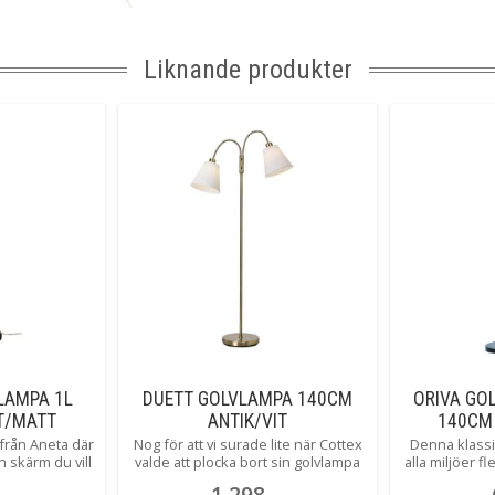
Liknande produkter
LAMPA 1L
DUETT GOLVLAMPA 140CM
ORIVA GO
T/MATT
ANTIK/VIT
140CM
NG
från Aneta där
Nog för att vi surade lite när Cottex
Denna klassi
en skärm du vill
valde att plocka bort sin golvlampa
alla miljöer 
med. Ljusdal
Twist från sortimentet, men titta här
i sin stilre
1 298