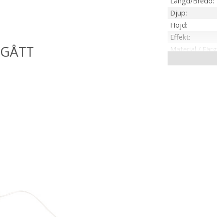
Längd/Bredd
Djup
Höjd
Effekt
Material / Färg
Ljuskälla
Sockel
Lumen
On/Off
Kabellängd
Tillverkare