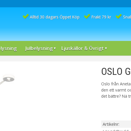
Alltid 30 dagars Öppet Köp
Frakt 79 kr
Sna
lysning
Julbelysning
Ljuskällor & Övrigt
OSLO Go
Oslo från Aneta
den ett varmt och
det bättre? Nä tro
Artikelnr