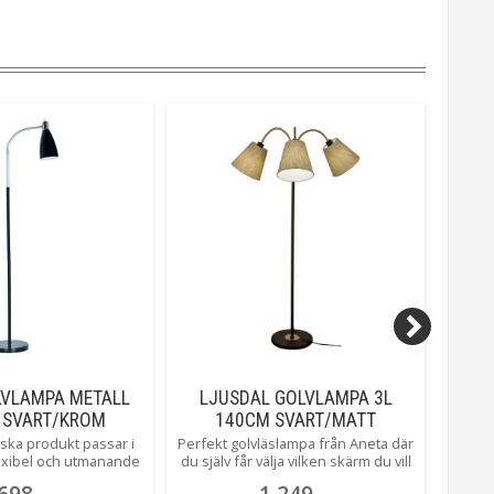
LVLAMPA METALL
LJUSDAL GOLVLAMPA 3L
GUS
 SVART/KROM
140CM SVART/MATT
MÄSSING
ska produkt passar i
Perfekt golvläslampa från Aneta där
Mod
flexibel och utmanande
du själv får välja vilken skärm du vill
per
nhet. Alfons finns i 3
pryda underverket med. Ljusdal
bredvid
698
1 249