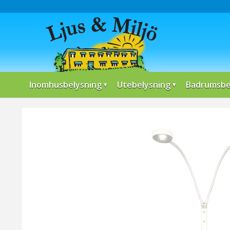
Inomhusbelysning
Utebelysning
Badrumsbe