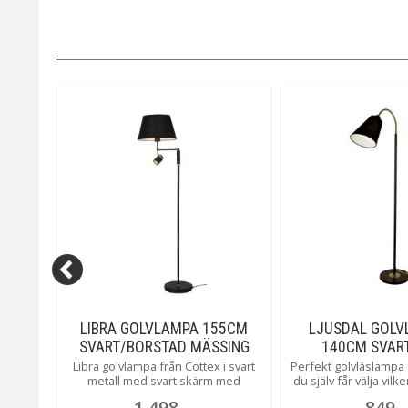
 2L
LIBRA GOLVLAMPA 155CM
LJUSDAL GOLV
T
SVART/BORSTAD MÄSSING
140CM SVAR
MÄSSI
eta där
Libra golvlampa från Cottex i svart
Perfekt golvläslampa 
 du vill
metall med svart skärm med
du själv får välja vilk
usdal
mässingsinslag. En
pryda underverket 
1 498
849