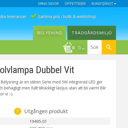
MINA SIDOR
ÖPPETTIDER
KUNDTJÄNST
bba leveranser
Samma pris i butik & webbshop
BELYSNING
TRÄDGÅRDSMILJÖ
0
KR
lvlampa Dubbel Vit
 Belysning är en stilren Serie med 5W integrerad LED ger
 behagligt men fullt tillräckligt läsljus utan att bli varm! Blir
r vi :-)
Utgången produkt
19495-01