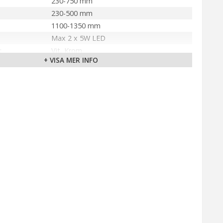
230-750 mm
230-500 mm
1100-1350 mm
Max 2 x 5W LED
Vit, Krom
+ VISA MER INFO
Inkl. 2 x 5W LED
Integrerad LED
2 x 400 lm
Dubbla brytare på rör
2000 mm
Aneta Belysning AB