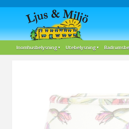
Inomhusbelysning
Utebelysning
Badrumsbe