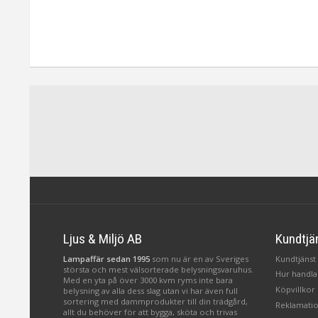
Ljus & Miljö AB
Kundtjä
Lampaffär sedan 1995
som nu är en av Sveriges
Kundtjänst 
största och mest välsorterade belysningsvaruhus.
Hur handlar
Med en yta på över 3000 kvm ryms inte bara
Köpvillkor
belysning av alla dess slag utan vi har även full
sortering med dammprodukter till din trädgård,
Reklamatio
allt du behöver för att bygga, sköta och trivas