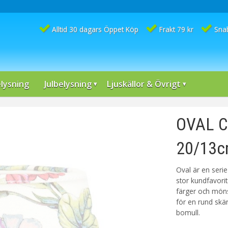
Alltid 30 dagars Öppet Köp
Frakt 79 kr
Sna
lysning
Julbelysning
Ljuskällor & Övrigt
OVAL C
20/13c
Oval är en seri
stor kundfavori
färger och mönste
för en rund skär
bomull.