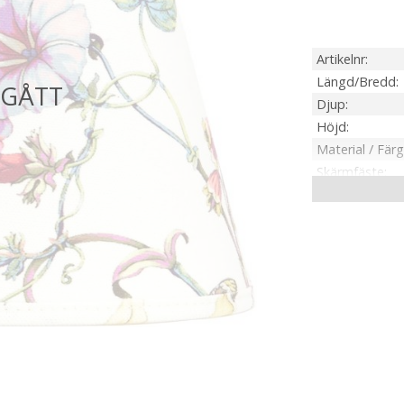
Artikelnr
Längd/Bredd
Djup
Höjd
Material / Färg
Skärmfäste
Anpassad för
Tillverkare