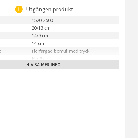
Utgången produkt
1520-2500
20/13 cm
14/9 cm
14 cm
Flerfärgad bomull med tryck
Klofäste
+ VISA MER INFO
Inomhus
PR Home