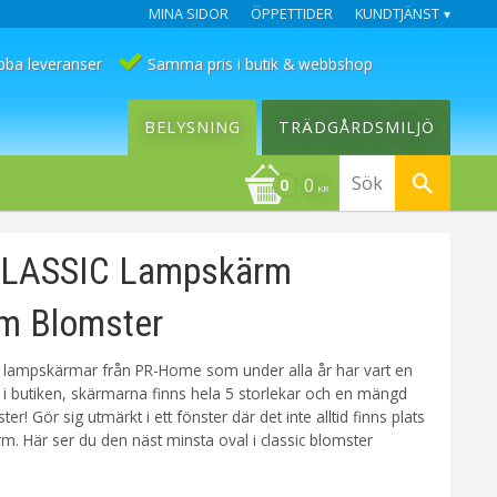
MINA SIDOR
ÖPPETTIDER
KUNDTJÄNST
bba leveranser
Samma pris i butik & webbshop
BELYSNING
TRÄDGÅRDSMILJÖ
0
KR
LASSIC Lampskärm
m Blomster
e lampskärmar från PR-Home som under alla år har vart en
t i butiken, skärmarna finns hela 5 storlekar och en mängd
r! Gör sig utmärkt i ett fönster där det inte alltid finns plats
m. Här ser du den näst minsta oval i classic blomster